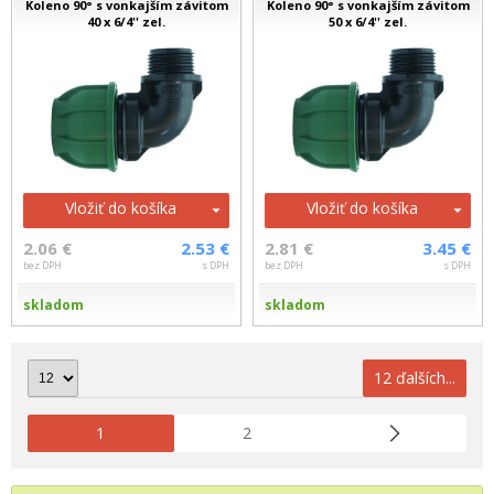
Koleno 90° s vonkajším závitom
Koleno 90° s vonkajším závitom
40 x 6/4'' zel.
50 x 6/4'' zel.
Vložiť do košíka
Vložiť do košíka
2.06 €
2.53 €
2.81 €
3.45 €
bez DPH
s DPH
bez DPH
s DPH
skladom
skladom
12 ďalších...
1
2