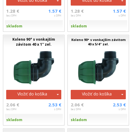
Vložiť do košíka
Vložiť do košíka
1.28 €
1.57 €
1.28 €
1.57 €
bez DPH
s DPH
bez DPH
s DPH
skladom
skladom
Koleno 90° s vonkajším
Koleno 90° s vonkajším závitom
závitom 40 x 1'' zel.
40 x 5/4'' zel.
Vložiť do košíka
Vložiť do košíka
2.06 €
2.53 €
2.06 €
2.53 €
bez DPH
s DPH
bez DPH
s DPH
skladom
skladom