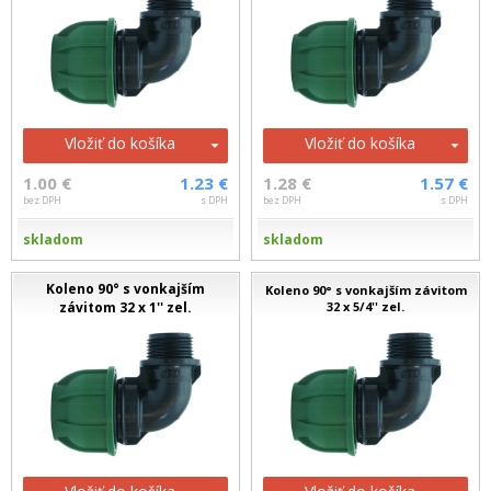
Vložiť do košíka
Vložiť do košíka
1.00 €
1.23 €
1.28 €
1.57 €
bez DPH
s DPH
bez DPH
s DPH
skladom
skladom
Koleno 90° s vonkajším
Koleno 90° s vonkajším závitom
závitom 32 x 1'' zel.
32 x 5/4'' zel.