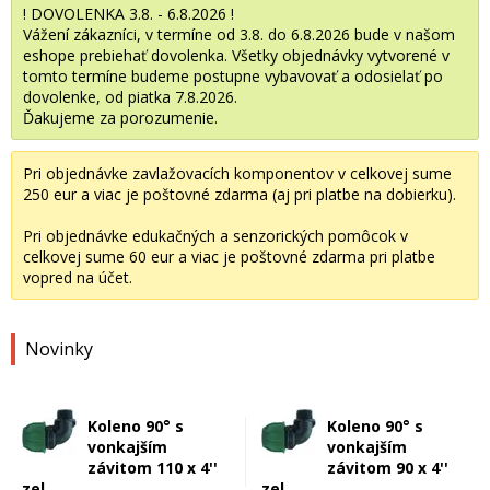
! DOVOLENKA 3.8. - 6.8.2026 !
Vážení zákazníci, v termíne od 3.8. do 6.8.2026 bude v našom
eshope prebiehať dovolenka. Všetky objednávky vytvorené v
tomto termíne budeme postupne vybavovať a odosielať po
dovolenke, od piatka 7.8.2026.
Ďakujeme za porozumenie.
Pri objednávke zavlažovacích komponentov v celkovej sume
250 eur a viac je poštovné zdarma (aj pri platbe na dobierku).
Pri objednávke edukačných a senzorických pomôcok v
celkovej sume 60 eur a viac je poštovné zdarma pri platbe
vopred na účet.
Novinky
Koleno 90° s
Koleno 90° s
vonkajším
vonkajším
závitom 110 x 4''
závitom 90 x 4''
zel.
zel.