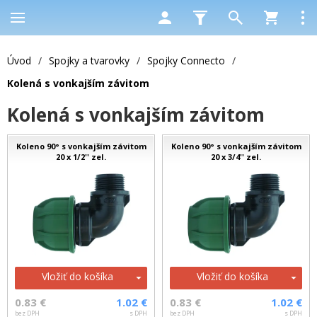
Úvod
/
Spojky a tvarovky
/
Spojky Connecto
/
Kolená s vonkajším závitom
Kolená s vonkajším závitom
Koleno 90° s vonkajším závitom
Koleno 90° s vonkajším závitom
20 x 1/2'' zel.
20 x 3/4'' zel.
Vložiť do košíka
Vložiť do košíka
0.83 €
1.02 €
0.83 €
1.02 €
bez DPH
s DPH
bez DPH
s DPH