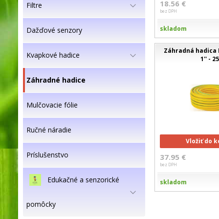
18.56 €
Filtre
bez DPH
skladom
Dažďové senzory
Záhradná hadica 
Kvapkové hadice
1'' - 
Záhradné hadice
Mulčovacie fólie
Ručné náradie
Vložiť do 
Príslušenstvo
37.95 €
bez DPH
Edukačné a senzorické
skladom
pomôcky