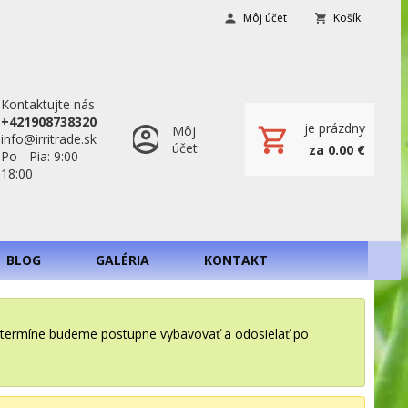
Môj účet
Košík
Kontaktujte nás
+421908738320
je prázdny
Môj
info@irritrade.sk
účet
za 0.00 €
Po - Pia: 9:00 -
18:00
BLOG
GALÉRIA
KONTAKT
o termíne budeme postupne vybavovať a odosielať po