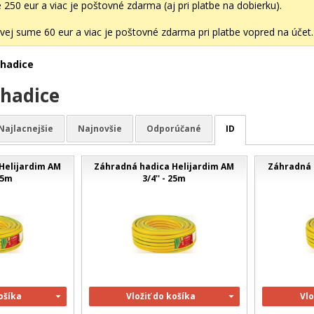
50 eur a viac je poštovné zdarma (aj pri platbe na dobierku).
ej sume 60 eur a viac je poštovné zdarma pri platbe vopred na účet.
hadice
hadice
Najlacnejšie
Najnovšie
Odporúčané
ID
Helijardim AM
Záhradná hadica Helijardim AM
Záhradná 
 25m
3/4'' - 25m
košíka
Vložiť do košíka
Vlo