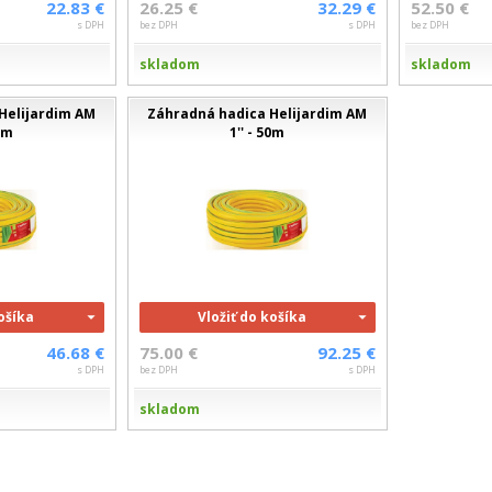
22.83 €
26.25 €
32.29 €
52.50 €
s DPH
bez DPH
s DPH
bez DPH
skladom
skladom
Helijardim AM
Záhradná hadica Helijardim AM
25m
1'' - 50m
košíka
Vložiť do košíka
46.68 €
75.00 €
92.25 €
s DPH
bez DPH
s DPH
skladom