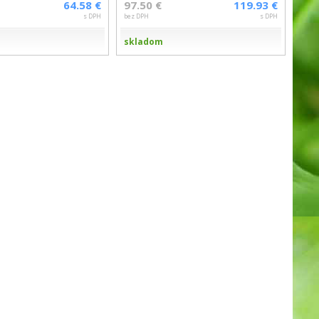
64.58 €
97.50 €
119.93 €
s DPH
bez DPH
s DPH
skladom