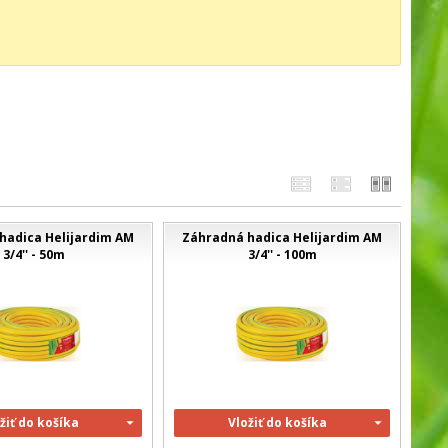
hadica Helijardim AM
Záhradná hadica Helijardim AM
3/4'' - 50m
3/4'' - 100m
žiť do košíka
Vložiť do košíka