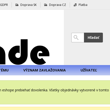
GDPR
Doprava SK
Doprava CZ
Platba
Hľadať
TÉMU
VÝZNAM ZAVLAŽOVANIA
UŽÍVATEĽ
šom eshope prebiehať dovolenka. Všetky objednávky vytvorené v tomt