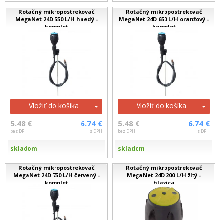
Rotačný mikropostrekovač
Rotačný mikropostrekovač
MegaNet 24D 550 L/H hnedý -
MegaNet 24D 650 L/H oranžový -
komplet
komplet
Vložiť do košíka
Vložiť do košíka
5.48 €
6.74 €
5.48 €
6.74 €
bez DPH
s DPH
bez DPH
s DPH
skladom
skladom
Rotačný mikropostrekovač
Rotačný mikropostrekovač
MegaNet 24D 750 L/H červený -
MegaNet 24D 200 L/H žltý -
komplet
hlavica