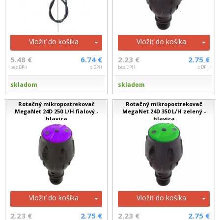
Vložiť do košíka
Vložiť do košíka
5.48 €
6.74 €
2.23 €
2.75 €
bez DPH
s DPH
bez DPH
s DPH
skladom
skladom
Rotačný mikropostrekovač
Rotačný mikropostrekovač
MegaNet 24D 250 L/H fialový -
MegaNet 24D 350 L/H zelený -
hlavica
hlavica
Vložiť do košíka
Vložiť do košíka
2.23 €
2.75 €
2.23 €
2.75 €