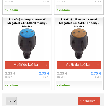
bez DPH
s DPH
bez DPH
s DPH
skladom
skladom
Rotačný mikropostrekovač
Rotačný mikropostrekovač
MegaNet 24D 450 L/H modrý -
MegaNet 24D 550 L/H hnedý -
hlavica
hlavica
Vložiť do košíka
Vložiť do košíka
2.23 €
2.75 €
2.23 €
2.75 €
bez DPH
s DPH
bez DPH
s DPH
skladom
skladom
12 ďalších...