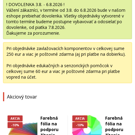
! DOVOLENKA 3.8. - 6.8.2026 !
Vážení zákazníci, v termíne od 3.8. do 6.8.2026 bude v našom
eshope prebiehať dovolenka. Všetky objednávky vytvorené v
tomto termíne budeme postupne vybavovať a odosielať po
dovolenke, od piatka 7.8.2026.
Ďakujeme za porozumenie.
Pri objednávke zavlažovacích komponentov v celkovej sume
250 eur a viac je poštovné zdarma (aj pri platbe na dobierku).
Pri objednávke edukačných a senzorických pomôcok v
celkovej sume 60 eur a viac je poštovné zdarma pri platbe
vopred na účet.
Akciový tovar
Farebná
Farebná
AKCIA
AKCIA
fólia na
fólia na
-10%
-10%
podporu
podporu