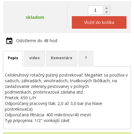
skladom
Vložiť do košíka
Odošleme do 48 hod.
Popis
video
Komentáre
?
Celokruhový rotačný pulzný postrekovač MegaNet sa používa v
sadoch, záhradách, vinohradoch, trvalkových škôlkach, na
zavlažovanie zeleniny pestovanej v poľných
podmienkach, protimrazová závlaha atď.
Prietok: 650 L/H
Odporúčaný pracovný tlak: 2,0 až 3,0 bar (na hlave
postrekovača)
Odporúčaná filtrácia: 400 mikrónov/40 mesh
Typ pripojenia: 1/2" vonkajší závit