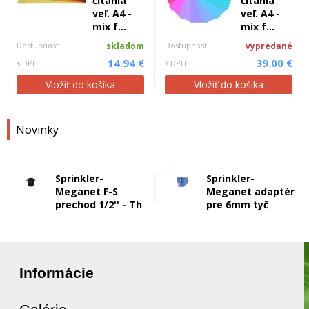
čítania
čítania
veľ. A4 -
veľ. A4 -
mix f...
mix f...
Dostupnosť
skladom
Dostupnosť
vypredané
14.94 €
39.00 €
s DPH
s DPH
Vložiť do košíka
Vložiť do košíka
Novinky
Sprinkler-
Sprinkler-
Meganet F-S
Meganet adaptér
prechod 1/2'' - Th
pre 6mm tyč
Informácie