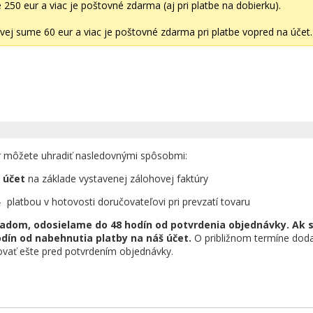
50 eur a viac je poštovné zdarma (aj pri platbe na dobierku).
ej sume 60 eur a viac je poštovné zdarma pri platbe vopred na účet.
r môžete uhradiť nasledovnými spôsobmi:
 účet
na základe vystavenej zálohovej faktúry
 platbou v hotovosti doručovateľovi pri prevzatí tovaru
kladom, odosielame do 48 hodín od potvrdenia objednávky. Ak s
dín od nabehnutia platby na náš účet.
O približnom termíne dodan
vať ešte pred potvrdením objednávky.