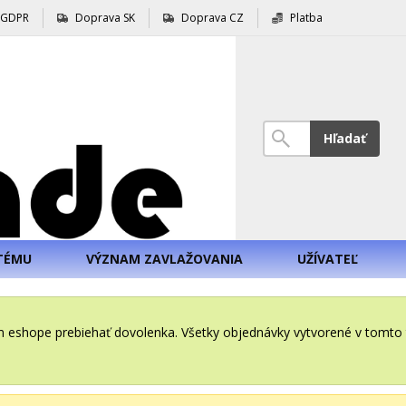
GDPR
Doprava SK
Doprava CZ
Platba
Hľadať
TÉMU
VÝZNAM ZAVLAŽOVANIA
UŽÍVATEĽ
šom eshope prebiehať dovolenka. Všetky objednávky vytvorené v tomt