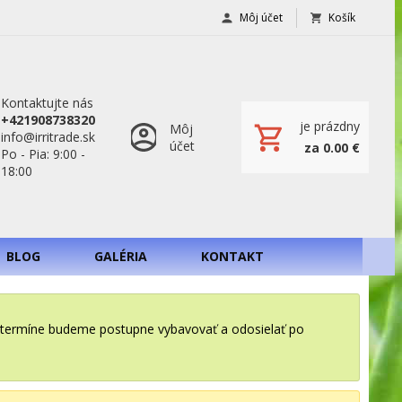
Môj účet
Košík
Kontaktujte nás
+421908738320
je prázdny
Môj
info@irritrade.sk
účet
za 0.00 €
Po - Pia: 9:00 -
18:00
BLOG
GALÉRIA
KONTAKT
o termíne budeme postupne vybavovať a odosielať po