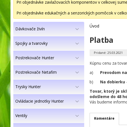
Pri objednávke zavlažovacích komponentov v celkovej sume 2
Pri objednávke edukačných a senzorických pomôcok v celkov
Úvod
Dávkovače živín
Platba
Spojky a tvarovky
Pridané: 25.03.2021
Postrekovače Hunter
Kúpnu cenu za tova
Postrekovače Netafim
a)
Prevodom na
b)
Na dobierku
-
Trysky Hunter
Tovar, ktorý je s
odošleme do 48 ho
Ovládacie jednotky Hunter
Vás budeme informo
Ventily
Komentáre