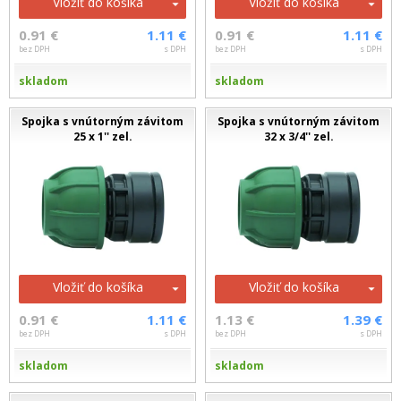
Vložiť do košíka
Vložiť do košíka
0.91 €
1.11 €
0.91 €
1.11 €
bez DPH
s DPH
bez DPH
s DPH
skladom
skladom
Spojka s vnútorným závitom
Spojka s vnútorným závitom
25 x 1'' zel.
32 x 3/4'' zel.
Vložiť do košíka
Vložiť do košíka
0.91 €
1.11 €
1.13 €
1.39 €
bez DPH
s DPH
bez DPH
s DPH
skladom
skladom