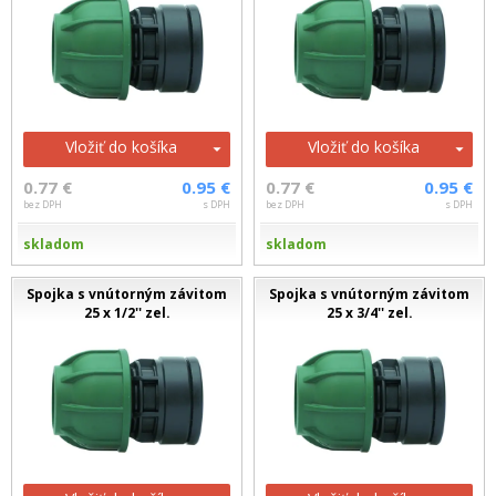
Vložiť do košíka
Vložiť do košíka
0.77 €
0.95 €
0.77 €
0.95 €
bez DPH
s DPH
bez DPH
s DPH
skladom
skladom
Spojka s vnútorným závitom
Spojka s vnútorným závitom
25 x 1/2'' zel.
25 x 3/4'' zel.