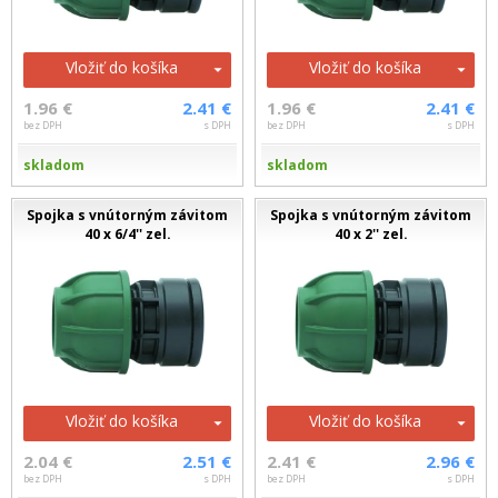
Vložiť do košíka
Vložiť do košíka
1.96 €
2.41 €
1.96 €
2.41 €
bez DPH
s DPH
bez DPH
s DPH
skladom
skladom
Spojka s vnútorným závitom
Spojka s vnútorným závitom
40 x 6/4'' zel.
40 x 2'' zel.
Vložiť do košíka
Vložiť do košíka
2.04 €
2.51 €
2.41 €
2.96 €
bez DPH
s DPH
bez DPH
s DPH