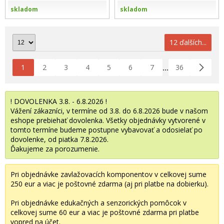
skladom
skladom
12 ďalších...
1
2
3
4
5
6
7
36
...
! DOVOLENKA 3.8. - 6.8.2026 !
Vážení zákazníci, v termíne od 3.8. do 6.8.2026 bude v našom
eshope prebiehať dovolenka. Všetky objednávky vytvorené v
tomto termíne budeme postupne vybavovať a odosielať po
dovolenke, od piatka 7.8.2026.
Ďakujeme za porozumenie.
Pri objednávke zavlažovacích komponentov v celkovej sume
250 eur a viac je poštovné zdarma (aj pri platbe na dobierku).
Pri objednávke edukačných a senzorických pomôcok v
celkovej sume 60 eur a viac je poštovné zdarma pri platbe
vopred na účet.