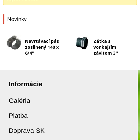
Novinky
Navrtávací pás
Zátka s
zosilnený 140 x
vonkajším
6/4''
závitom 3''
Informácie
Galéria
Platba
Doprava SK