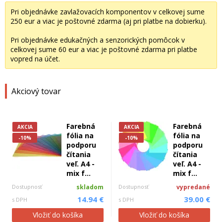
Pri objednávke zavlažovacích komponentov v celkovej sume
250 eur a viac je poštovné zdarma (aj pri platbe na dobierku).
Pri objednávke edukačných a senzorických pomôcok v
celkovej sume 60 eur a viac je poštovné zdarma pri platbe
vopred na účet.
Akciový tovar
Farebná
Farebná
AKCIA
AKCIA
fólia na
fólia na
-10%
-10%
podporu
podporu
čítania
čítania
veľ. A4 -
veľ. A4 -
mix f...
mix f...
Dostupnosť
skladom
Dostupnosť
vypredané
14.94 €
39.00 €
s DPH
s DPH
Vložiť do košíka
Vložiť do košíka