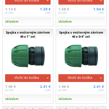
Vložiť do košíka
Vložiť do košíka
1.13 €
1.39 €
1.58 €
1.94 €
bez DPH
s DPH
bez DPH
s DPH
skladom
skladom
Spojka s vnútorným závitom
Spojka s vnútorným závitom
40 x 1'' zel.
40 x 5/4'' zel.
Vložiť do košíka
Vložiť do košíka
1.96 €
2.41 €
1.96 €
2.41 €
bez DPH
s DPH
bez DPH
s DPH
skladom
skladom