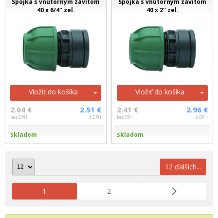
Spojka s vnútorným závitom
Spojka s vnútorným závitom
40 x 6/4'' zel.
40 x 2'' zel.
Vložiť do košíka
Vložiť do košíka
2.04 €
2.51 €
2.41 €
2.96 €
bez DPH
s DPH
bez DPH
s DPH
skladom
skladom
12 ďalších...
1
2