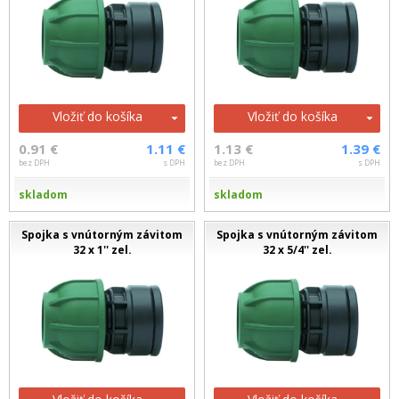
Vložiť do košíka
Vložiť do košíka
0.91 €
1.11 €
1.13 €
1.39 €
bez DPH
s DPH
bez DPH
s DPH
skladom
skladom
Spojka s vnútorným závitom
Spojka s vnútorným závitom
32 x 1'' zel.
32 x 5/4'' zel.