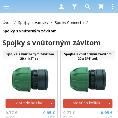
Úvod
/
Spojky a tvarovky
/
Spojky Connecto
/
Spojky s vnútorným závitom
Spojky s vnútorným závitom
Spojka s vnútorným závitom
Spojka s vnútorným závitom
20 x 1/2'' zel.
20 x 3/4'' zel.
Vložiť do košíka
Vložiť do košíka
0.77 €
0.95 €
0.77 €
0.95 €
bez DPH
s DPH
bez DPH
s DPH