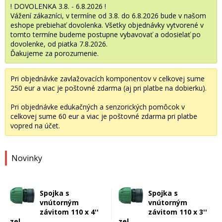
! DOVOLENKA 3.8. - 6.8.2026 !
Vážení zákazníci, v termíne od 3.8. do 6.8.2026 bude v našom
eshope prebiehať dovolenka. Všetky objednávky vytvorené v
tomto termíne budeme postupne vybavovať a odosielať po
dovolenke, od piatka 7.8.2026.
Ďakujeme za porozumenie.
Pri objednávke zavlažovacích komponentov v celkovej sume
250 eur a viac je poštovné zdarma (aj pri platbe na dobierku).
Pri objednávke edukačných a senzorických pomôcok v
celkovej sume 60 eur a viac je poštovné zdarma pri platbe
vopred na účet.
Novinky
Spojka s
Spojka s
vnútorným
vnútorným
závitom 110 x 4''
závitom 110 x 3''
zel.
zel.