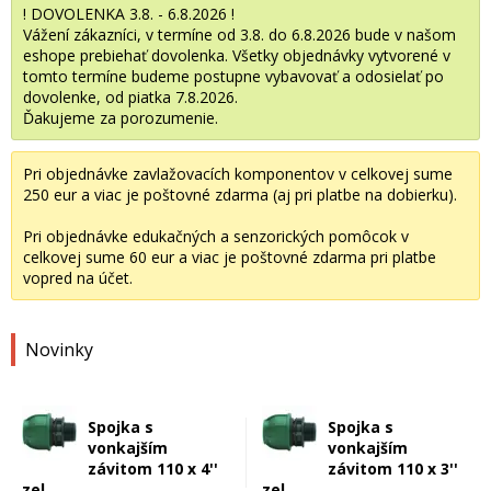
! DOVOLENKA 3.8. - 6.8.2026 !
Vážení zákazníci, v termíne od 3.8. do 6.8.2026 bude v našom
eshope prebiehať dovolenka. Všetky objednávky vytvorené v
tomto termíne budeme postupne vybavovať a odosielať po
dovolenke, od piatka 7.8.2026.
Ďakujeme za porozumenie.
Pri objednávke zavlažovacích komponentov v celkovej sume
250 eur a viac je poštovné zdarma (aj pri platbe na dobierku).
Pri objednávke edukačných a senzorických pomôcok v
celkovej sume 60 eur a viac je poštovné zdarma pri platbe
vopred na účet.
Novinky
Spojka s
Spojka s
vonkajším
vonkajším
závitom 110 x 4''
závitom 110 x 3''
zel.
zel.