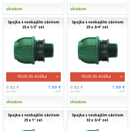
skladom
skladom
Spojka s vonkajším závitom
Spojka s vonkajším závitom
25 x 1/2'' zel.
25 x 3/4'' zel.
Vložiť do košíka
Vložiť do košíka
0.82 €
1.00 €
0.82 €
1.00 €
bez DPH
s DPH
bez DPH
s DPH
skladom
skladom
Spojka s vonkajším závitom
Spojka s vonkajším závitom
25 x 1'' zel.
32 x 3/4'' zel.