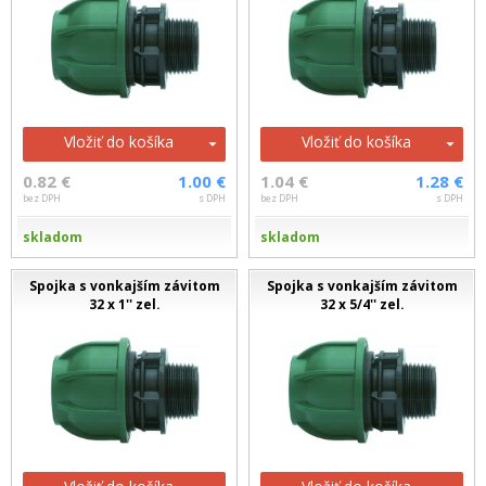
Vložiť do košíka
Vložiť do košíka
0.82 €
1.00 €
1.04 €
1.28 €
bez DPH
s DPH
bez DPH
s DPH
skladom
skladom
Spojka s vonkajším závitom
Spojka s vonkajším závitom
32 x 1'' zel.
32 x 5/4'' zel.