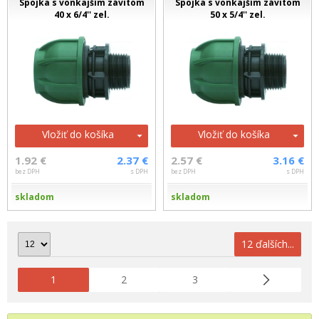
Spojka s vonkajším závitom
Spojka s vonkajším závitom
40 x 6/4'' zel.
50 x 5/4'' zel.
Vložiť do košíka
Vložiť do košíka
1.92 €
2.37 €
2.57 €
3.16 €
bez DPH
s DPH
bez DPH
s DPH
skladom
skladom
12 ďalších...
1
2
3