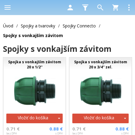
Úvod
/
Spojky a tvarovky
/
Spojky Connecto
/
Spojky s vonkajším závitom
Spojky s vonkajším závitom
Spojka s vonkajším závitom
Spojka s vonkajším závitom
20 x 1/2''
20 x 3/4'' zel.
Vložiť do košíka
Vložiť do košíka
0.71 €
0.88 €
0.71 €
0.88 €
bez DPH
s DPH
bez DPH
s DPH