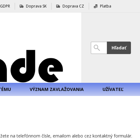
GDPR
Doprava SK
Doprava CZ
Platba
Hľadať
TÉMU
VÝZNAM ZAVLAŽOVANIA
UŽÍVATEĽ
ete na telefónnom čísle, emailom alebo cez kontaktný formulár.