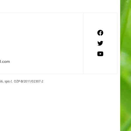
il.com
7666, spis č. OŽP-B/2011/02307-2