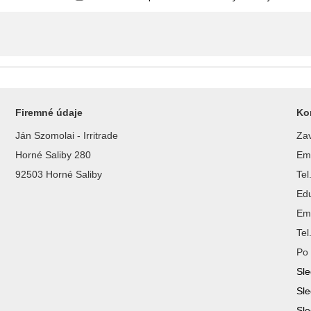
Firemné údaje
Ko
Ján Szomolai - Irritrade
Zav
Horné Saliby 280
Ema
92503 Horné Saliby
Te
Ed
Ema
Te
Po 
Sle
Sle
Sle