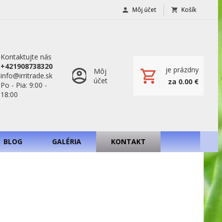
Môj účet
Košík
Kontaktujte nás
+421908738320
je prázdny
Môj
info@irritrade.sk
účet
za 0.00 €
Po - Pia: 9:00 -
18:00
BLOG
GALÉRIA
KONTAKT