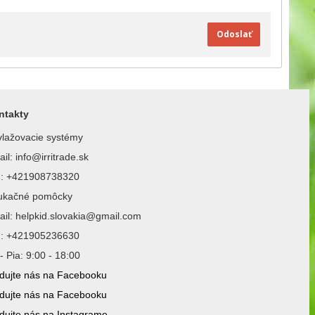
Odoslať
ntakty
lažovacie systémy
il: info@irritrade.sk
l.: +421908738320
ukačné pomôcky
il: helpkid.slovakia@gmail.com
l.: +421905236630
- Pia: 9:00 - 18:00
dujte nás na Facebooku
dujte nás na Facebooku
dujte nás na Instagrame