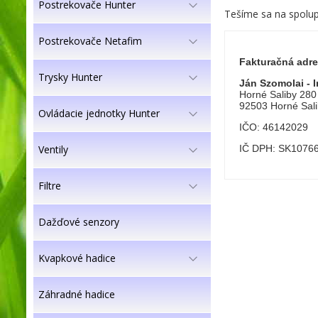
Postrekovače Hunter
Tešíme sa na spolu
Postrekovače Netafim
Fakturačná adre
Trysky Hunter
Ján Szomolai - Ir
Horné Saliby 280
92503 Horné Sal
Ovládacie jednotky Hunter
IČO: 46142029
Ventily
IČ DPH: SK1076
Filtre
Dažďové senzory
Kvapkové hadice
Záhradné hadice