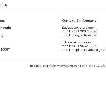
prácu
Kontaktné informácie
:
sa:
Zavlažovacie systémy
ritrade
mobil: +421 908738320
email: info@irritrade.sk
iby
Edukačné pomôcky
mobil: +421 905236630
690087
email: helpkid.slovakia@gma
Predávajúci je registrovaný v Živnostenskom registri na str. č. 220-2