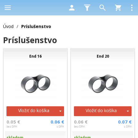
Úvod
/
Príslušenstvo
Príslušenstvo
End 16
End 20
Vložiť do košíka
Vložiť do košíka
0.05 €
0.06 €
0.06 €
0.07 €
bez DPH
s DPH
bez DPH
s DPH
skladom
skladom