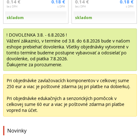
0.14 €
0.18 €
0.14 €
0.18 €
bez DPH
s DPH
bez DPH
s DPH
skladom
skladom
! DOVOLENKA 3.8. - 6.8.2026 !
Vážení zákazníci, v termíne od 3.8. do 6.8.2026 bude v našom
eshope prebiehať dovolenka. Všetky objednávky vytvorené v
tomto termíne budeme postupne vybavovať a odosielať po
dovolenke, od piatka 7.8.2026.
Ďakujeme za porozumenie.
Pri objednávke zavlažovacích komponentov v celkovej sume
250 eur a viac je poštovné zdarma (aj pri platbe na dobierku).
Pri objednávke edukačných a senzorických pomôcok v
celkovej sume 60 eur a viac je poštovné zdarma pri platbe
vopred na účet.
Novinky