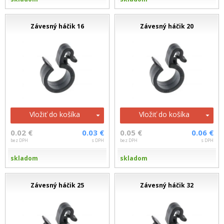
Závesný háčik 16
Závesný háčik 20
Vložiť do košíka
Vložiť do košíka
0.02 €
0.03 €
0.05 €
0.06 €
bez DPH
s DPH
bez DPH
s DPH
skladom
skladom
Závesný háčik 25
Závesný háčik 32