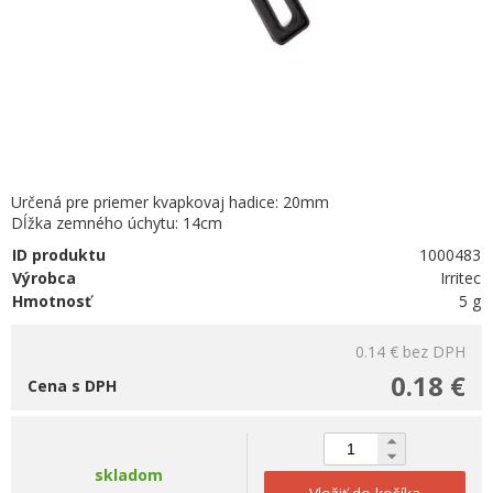
Určená pre priemer kvapkovaj hadice: 20mm
Dĺžka zemného úchytu: 14cm
ID produktu
1000483
Výrobca
Irritec
Hmotnosť
5 g
0.14 €
bez DPH
0.18 €
Cena s DPH
skladom