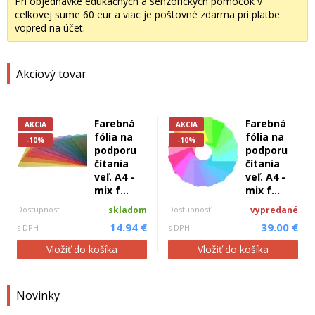
Pri objednávke edukačných a senzorických pomôcok v
celkovej sume 60 eur a viac je poštovné zdarma pri platbe
vopred na účet.
Akciový tovar
Farebná
Farebná
AKCIA
AKCIA
fólia na
fólia na
-10%
-10%
podporu
podporu
čítania
čítania
veľ. A4 -
veľ. A4 -
mix f...
mix f...
Dostupnosť
skladom
Dostupnosť
vypredané
14.94 €
39.00 €
s DPH
s DPH
Vložiť do košíka
Vložiť do košíka
Novinky