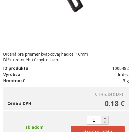
Určená pre priemer kvapkovaj hadice: 16mm
Dĺžka zemného úchytu: 14cm
ID produktu
1000482
Výrobca
Irritec
Hmotnosť
5 g
0.14 €
bez DPH
0.18 €
Cena s DPH
skladom