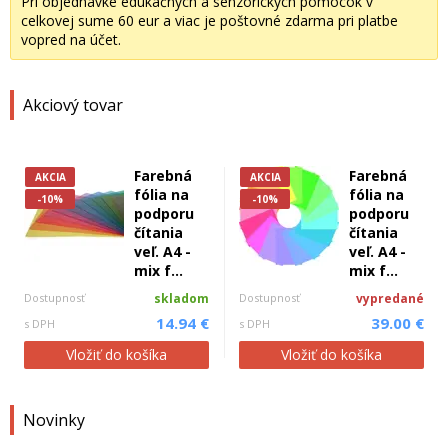
Pri objednávke edukačných a senzorických pomôcok v
celkovej sume 60 eur a viac je poštovné zdarma pri platbe
vopred na účet.
Akciový tovar
Farebná
Farebná
AKCIA
AKCIA
fólia na
fólia na
-10%
-10%
podporu
podporu
čítania
čítania
veľ. A4 -
veľ. A4 -
mix f...
mix f...
Dostupnosť
skladom
Dostupnosť
vypredané
14.94 €
39.00 €
s DPH
s DPH
Vložiť do košíka
Vložiť do košíka
Novinky