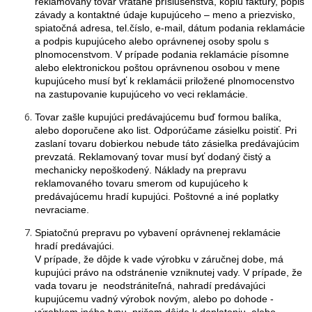
reklamovaný tovar vrátane príslušenstva, kópiu faktúry, popis
závady a kontaktné údaje kupujúceho – meno a priezvisko,
spiatočná adresa, tel.číslo, e-mail, dátum podania reklamácie
a podpis kupujúceho alebo oprávnenej osoby spolu s
plnomocenstvom. V prípade podania reklamácie písomne
alebo elektronickou poštou oprávnenou osobou v mene
kupujúceho musí byť k reklamácii priložené plnomocenstvo
na zastupovanie kupujúceho vo veci reklamácie.
Tovar zašle kupujúci predávajúcemu buď formou balíka,
alebo doporučene ako list. Odporúčame zásielku poistiť. Pri
zaslaní tovaru dobierkou nebude táto zásielka predávajúcim
prevzatá. Reklamovaný tovar musí byť dodaný čistý a
mechanicky nepoškodený. Náklady na prepravu
reklamovaného tovaru smerom od kupujúceho k
predávajúcemu hradí kupujúci. Poštovné a iné poplatky
nevraciame.
Spiatočnú prepravu po vybavení oprávnenej reklamácie
hradí predávajúci.
V prípade, že dôjde k vade výrobku v záručnej dobe, má
kupujúci právo na odstránenie vzniknutej vady. V prípade, že
vada tovaru je neodstrániteľná, nahradí predávajúci
kupujúcemu vadný výrobok novým, alebo po dohode -