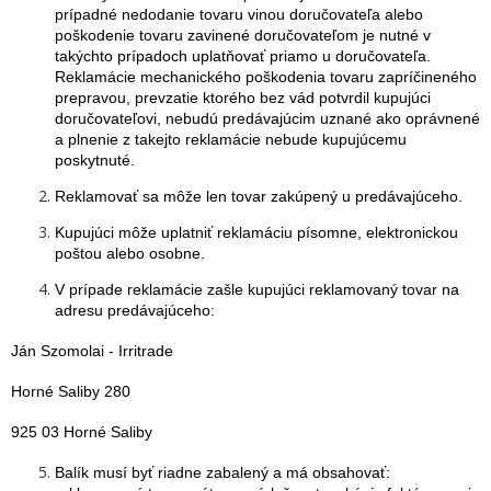
prípadné nedodanie tovaru vinou doručovateľa alebo
poškodenie tovaru zavinené doručovateľom je nutné v
takýchto prípadoch uplatňovať priamo u doručovateľa.
Reklamácie mechanického poškodenia tovaru zapríčineného
prepravou, prevzatie ktorého bez vád potvrdil kupujúci
doručovateľovi, nebudú predávajúcim uznané ako oprávnené
a plnenie z takejto reklamácie nebude kupujúcemu
poskytnuté.
Reklamovať sa môže len tovar zakúpený u predávajúceho.
Kupujúci môže uplatniť reklamáciu písomne, elektronickou
poštou alebo osobne.
V prípade reklamácie zašle kupujúci reklamovaný tovar na
adresu predávajúceho:
Ján Szomolai - Irritrade
Horné Saliby 280
925 03 Horné Saliby
Balík musí byť riadne zabalený a má obsahovať: