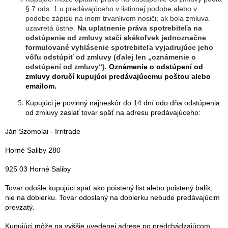
§ 7 ods. 1 u predávajúceho v listinnej podobe alebo v
podobe zápisu na inom trvanlivom nosiči; ak bola zmluva
uzavretá ústne.
Na uplatnenie práva spotrebiteľa na
odstúpenie od zmluvy stačí akékoľvek jednoznačne
formulované vyhlásenie spotrebiteľa vyjadrujúce jeho
vôľu odstúpiť od zmluvy (ďalej len „oznámenie o
odstúpení od zmluvy“).
Oznámenie o odstúpení od
zmluvy doručí kupujúci predávajúcemu poštou alebo
emailom.
Kupujúci je povinný najneskôr do 14 dní odo dňa odstúpenia
od zmluvy zaslať tovar späť na adresu predávajúceho:
Ján Szomolai - Irritrade
Horné Saliby 280
925 03 Horné Saliby
Tovar odošle kupujúci späť ako poistený list alebo poistený balík,
nie na dobierku. Tovar odoslaný na dobierku nebude predávajúcim
prevzatý.
Kupujúci môže na vyššie uvedenej adrese po predchádzajúcom