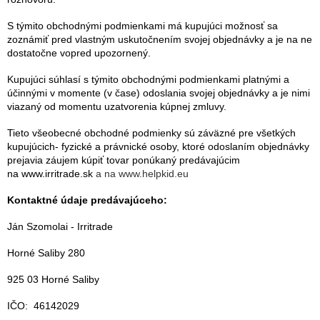
S týmito obchodnými podmienkami má kupujúci možnosť sa
zoznámiť pred vlastným uskutočnením svojej objednávky a je na ne
dostatočne vopred upozornený.
Kupujúci súhlasí s týmito obchodnými podmienkami platnými a
účinnými v momente (v čase) odoslania svojej objednávky a je nimi
viazaný od momentu uzatvorenia kúpnej zmluvy.
Tieto všeobecné obchodné podmienky sú záväzné pre všetkých
kupujúcich- fyzické a právnické osoby, ktoré odoslaním objednávky
prejavia záujem kúpiť tovar ponúkaný predávajúcim
na
www.irritrade.sk
a na www.helpkid.eu
Kontaktné údaje predávajúceho:
Ján Szomolai - Irritrade
Horné Saliby 280
925 03 Horné Saliby
IČO: 46142029