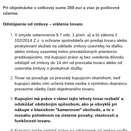
Pri objednávke v celkovej sume 350 eur a viac je poštovné
zdarma.
Odstúpenie od zmluvy – vrátenie tovaru
V zmysle ustanovenia § 7 ods. 1 písm. a) a b) zákona č.
102/2014 Z.z. o ochrane spotrebiteľa pri predaji tovaru alebo
poskytovaní služieb na základe zmluvy uzavretej na diaľku
alebo zmluvy uzavretej mimo prevádzkových priestorov
predávajúceho, má kupujúci právo aj bez uvedenia dôvodu
odstúpiť od zmluvy do 14 dní od prevzatia tovaru alebo od
uzavretia zmluvy o poskytnutí služby.
Tovar sa považuje za prevzatý kupujúcim okamihom, keď
kupujúci alebo ním určená tretia osoba s výnimkou dopravcu
prevezme všetky časti objednaného tovaru.
Kupujúci má právo v rámci tejto lehoty tovar rozbaliť a
odskúšať obdobným spôsobom, ako je obvyklé pri
nákupe v klasickom "kamennom" obchode, a to v
rozsahu potrebnom na zistenie povahy, vlastnosti a
funkčnosti tovaru.
Kupujúci môže uplatniť právo na odstúpenie od zmluvy podľa