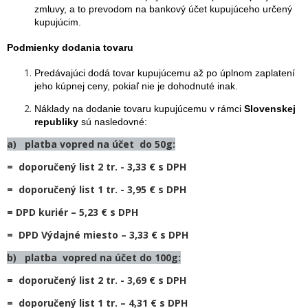
zmluvy, a to prevodom na bankový účet kupujúceho určený
kupujúcim.
Podmienky dodania tovaru
Predávajúci dodá tovar kupujúcemu až po úplnom zaplatení
jeho kúpnej ceny, pokiaľ nie je dohodnuté inak.
Náklady na dodanie tovaru kupujúcemu v rámci
Slovenskej
republiky
sú nasledovné:
a) platba vopred na účet do 50g:
= doporučený list 2 tr. - 3,33 € s DPH
= doporučený list 1 tr. - 3,95 € s DPH
= DPD kuriér – 5,23 € s DPH
= DPD Výdajné miesto – 3,33 € s DPH
b) platba vopred na účet do 100g:
= doporučený list 2 tr. - 3,69 € s DPH
= doporučený list 1 tr. – 4,31 € s DPH