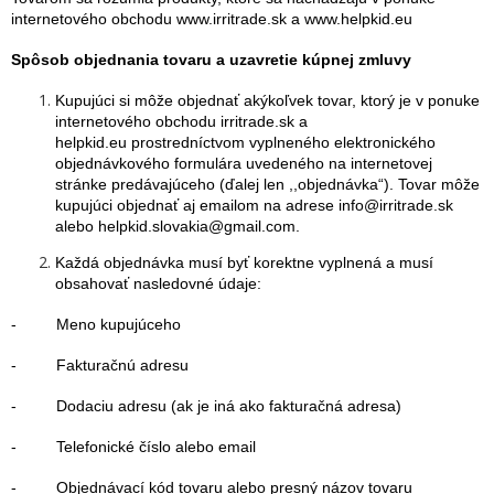
internetového obchodu www.irritrade.sk a www.helpkid.eu
Spôsob objednania tovaru a uzavretie kúpnej zmluvy
Kupujúci si môže objednať akýkoľvek tovar, ktorý je v ponuke
internetového obchodu irritrade.sk a
helpkid.eu prostredníctvom vyplneného elektronického
objednávkového formulára uvedeného na internetovej
stránke predávajúceho (ďalej len ,,objednávka“). Tovar môže
kupujúci objednať aj emailom na adrese info@irritrade.sk
alebo helpkid.slovakia@gmail.com.
Každá objednávka musí byť korektne vyplnená a musí
obsahovať nasledovné údaje:
- Meno kupujúceho
- Fakturačnú adresu
- Dodaciu adresu (ak je iná ako fakturačná adresa)
- Telefonické číslo alebo email
- Objednávací kód tovaru alebo presný názov tovaru