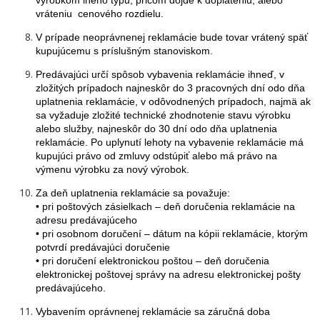
výrobkom iného typu, pričom dôjde k doplateniu, alebo
vráteniu cenového rozdielu.
V prípade neoprávnenej reklamácie bude tovar vrátený späť
kupujúcemu s príslušným stanoviskom.
Predávajúci určí spôsob vybavenia reklamácie ihneď, v
zložitých prípadoch najneskôr do 3 pracovných dní odo dňa
uplatnenia reklamácie, v odôvodnených prípadoch, najmä ak
sa vyžaduje zložité technické zhodnotenie stavu výrobku
alebo služby, najneskôr do 30 dní odo dňa uplatnenia
reklamácie. Po uplynutí lehoty na vybavenie reklamácie má
kupujúci právo od zmluvy odstúpiť alebo má právo na
výmenu výrobku za nový výrobok.
Za deň uplatnenia reklamácie sa považuje:
• pri poštových zásielkach – deň doručenia reklamácie na
adresu predávajúceho
• pri osobnom doručení – dátum na kópii reklamácie, ktorým
potvrdí predávajúci doručenie
• pri doručení elektronickou poštou – deň doručenia
elektronickej poštovej správy na adresu elektronickej pošty
predávajúceho.
Vybavením oprávnenej reklamácie sa záručná doba