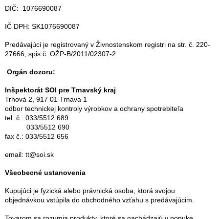
DIČ: 1076690087
IČ DPH: SK1076690087
Predávajúci je registrovaný v Živnostenskom registri na str. č. 220-
27666, spis č. OŽP-B/2011/02307-2
Orgán dozoru:
Inšpektorát SOI pre Trnavský kraj
Trhová 2, 917 01 Trnava 1
odbor technickej kontroly výrobkov a ochrany spotrebiteľa
tel. č.: 033/5512 689
033/5512 690
fax č.: 033/5512 656
email: tt@soi.sk
Všeobecné ustanovenia
Kupujúci je fyzická alebo právnická osoba, ktorá svojou
objednávkou vstúpila do obchodného vzťahu s predávajúcim.
Tovarom sa rozumia produkty, ktoré sa nachádzajú v ponuke