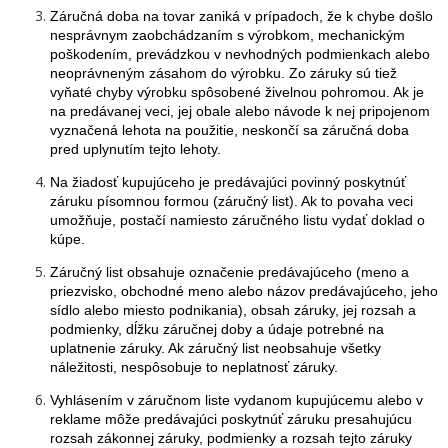
Záručná doba na tovar zaniká v prípadoch, že k chybe došlo
nesprávnym zaobchádzaním s výrobkom, mechanickým
poškodením, prevádzkou v nevhodných podmienkach alebo
neoprávneným zásahom do výrobku. Zo záruky sú tiež
vyňaté chyby výrobku spôsobené živelnou pohromou. Ak je
na predávanej veci, jej obale alebo návode k nej pripojenom
vyznačená lehota na použitie, neskončí sa záručná doba
pred uplynutím tejto lehoty.
Na žiadosť kupujúceho je predávajúci povinný poskytnúť
záruku písomnou formou (záručný list). Ak to povaha veci
umožňuje, postačí namiesto záručného listu vydať doklad o
kúpe.
Záručný list obsahuje označenie predávajúceho (meno a
priezvisko, obchodné meno alebo názov predávajúceho, jeho
sídlo alebo miesto podnikania), obsah záruky, jej rozsah a
podmienky, dĺžku záručnej doby a údaje potrebné na
uplatnenie záruky. Ak záručný list neobsahuje všetky
náležitosti, nespôsobuje to neplatnosť záruky.
Vyhlásením v záručnom liste vydanom kupujúcemu alebo v
reklame môže predávajúci poskytnúť záruku presahujúcu
rozsah zákonnej záruky, podmienky a rozsah tejto záruky