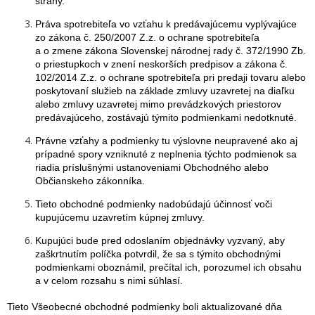
strany.
Práva spotrebiteľa vo vzťahu k predávajúcemu vyplývajúce
zo zákona č. 250/2007 Z.z. o ochrane spotrebiteľa
a o zmene zákona Slovenskej národnej rady č. 372/1990 Zb.
o priestupkoch v znení neskorších predpisov a zákona č.
102/2014 Z.z. o ochrane spotrebiteľa pri predaji tovaru alebo
poskytovaní služieb na základe zmluvy uzavretej na diaľku
alebo zmluvy uzavretej mimo prevádzkových priestorov
predávajúceho, zostávajú týmito podmienkami nedotknuté.
Právne vzťahy a podmienky tu výslovne neupravené ako aj
prípadné spory vzniknuté z neplnenia týchto podmienok sa
riadia príslušnými ustanoveniami Obchodného alebo
Občianskeho zákonníka.
Tieto obchodné podmienky nadobúdajú účinnosť voči
kupujúcemu uzavretím kúpnej zmluvy.
Kupujúci bude pred odoslaním objednávky vyzvaný, aby
zaškrtnutím políčka potvrdil, že sa s týmito obchodnými
podmienkami oboznámil, prečítal ich, porozumel ich obsahu
a v celom rozsahu s nimi súhlasí.
Tieto Všeobecné obchodné podmienky boli aktualizované dňa