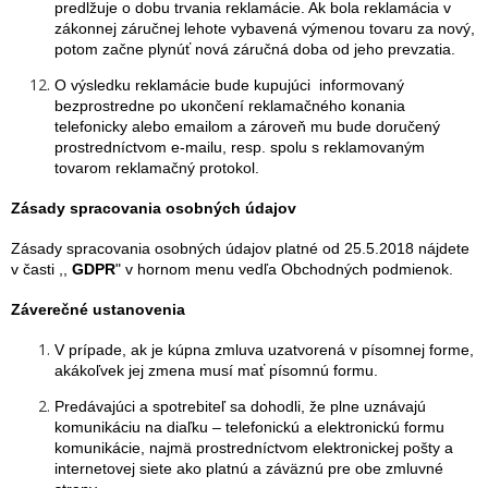
predlžuje o dobu trvania reklamácie. Ak bola reklamácia v
zákonnej záručnej lehote vybavená výmenou tovaru za nový,
potom začne plynúť nová záručná doba od jeho prevzatia.
O výsledku reklamácie bude kupujúci informovaný
bezprostredne po ukončení reklamačného konania
telefonicky alebo emailom a zároveň mu bude doručený
prostredníctvom e-mailu, resp. spolu s reklamovaným
tovarom reklamačný protokol.
Zásady spracovania osobných údajov
Zásady spracovania osobných údajov platné od 25.5.2018 nájdete
v časti ,,
GDPR
" v hornom menu vedľa Obchodných podmienok.
Záverečné ustanovenia
V prípade, ak je kúpna zmluva uzatvorená v písomnej forme,
akákoľvek jej zmena musí mať písomnú formu.
Predávajúci a spotrebiteľ sa dohodli, že plne uznávajú
komunikáciu na diaľku – telefonickú a elektronickú formu
komunikácie, najmä prostredníctvom elektronickej pošty a
internetovej siete ako platnú a záväznú pre obe zmluvné