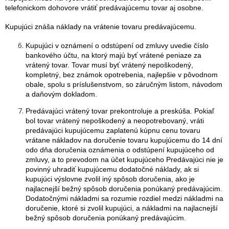
telefonickom dohovore vrátiť predávajúcemu tovar aj osobne.
Kupujúci znáša náklady na vrátenie tovaru predávajúcemu.
Kupujúci v oznámení o odstúpení od zmluvy uvedie číslo
bankového účtu, na ktorý majú byť vrátené peniaze za
vrátený tovar. Tovar musí byť vrátený nepoškodený,
kompletný, bez známok opotrebenia, najlepšie v pôvodnom
obale, spolu s príslušenstvom, so záručným listom, návodom
a daňovým dokladom.
Predávajúci vrátený tovar prekontroluje a preskúša. Pokiaľ
bol tovar vrátený nepoškodený a neopotrebovaný, vráti
predávajúci kupujúcemu zaplatenú kúpnu cenu tovaru
vrátane nákladov na doručenie tovaru kupujúcemu do 14 dní
odo dňa doručenia oznámenia o odstúpení kupujúceho od
zmluvy, a to prevodom na účet kupujúceho Predávajúci nie je
povinný uhradiť kupujúcemu dodatočné náklady, ak si
kupujúci výslovne zvolil iný spôsob doručenia, ako je
najlacnejší bežný spôsob doručenia ponúkaný predávajúcim.
Dodatočnými nákladmi sa rozumie rozdiel medzi nákladmi na
doručenie, ktoré si zvolil kupujúci, a nákladmi na najlacnejší
bežný spôsob doručenia ponúkaný predávajúcim.