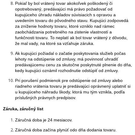
Pokiaľ by bol vrátený tovar akokoľvek poškodený či
opotrebovaný, predávajúci má právo požadovať od
kupujúceho úhradu nákladov súvisiacich s opravou a
uvedením tovaru do pôvodného stavu. Kupujúci zodpovedá
za zníženie hodnoty tovaru, ktoré vzniklo nad rámec
zaobchádzania potrebného na zistenie vlastností a
funkčnosti tovaru. To neplatí ak bol tovar vrátený z dôvodu,
že mal vady, na ktoré sa vzťahuje záruka.
Ak kupujúci požiadal o začatie poskytovania služieb počas
lehoty na odstúpenie od zmluvy, má povinnosť uhradiť
predávajúcemu cenu za skutočne poskytnuté plnenie do dňa,
kedy kupujúci oznámil rozhodnutie odstúpiť od zmluvy.
Pri porušení podmienok pre odstúpenie od zmluvy alebo
riadneho vrátenia tovaru je predávajúci oprávnený uplatniť si
u kupujúceho náhradu škody, ktorá mu tým vznikla, podľa
príslušných právnych predpisov.
Záruka, záručný list
Záručná doba je 24 mesiacov.
Záručná doba začína plynúť odo dňa dodania tovaru.