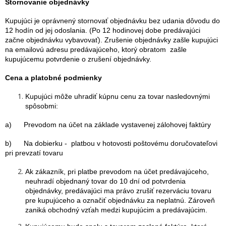
Stornovanie objednávky
Kupujúci je oprávnený stornovať objednávku bez udania dôvodu do
12 hodín od jej odoslania. (Po 12 hodinovej dobe predávajúci
začne objednávku vybavovať). Zrušenie objednávky zašle kupujúci
na emailovú adresu predávajúceho, ktorý obratom zašle
kupujúcemu potvrdenie o zrušení objednávky.
Cena a platobné podmienky
Kupujúci môže uhradiť kúpnu cenu za tovar nasledovnými
spôsobmi:
a) Prevodom na účet na základe vystavenej zálohovej faktúry
b) Na dobierku - platbou v hotovosti poštovému doručovateľovi
pri prevzatí tovaru
Ak zákazník, pri platbe prevodom na účet predávajúceho,
neuhradí objednaný tovar do 10 dní od potvrdenia
objednávky, predávajúci ma právo zrušiť rezerváciu tovaru
pre kupujúceho a označiť objednávku za neplatnú. Zároveň
zaniká obchodný vzťah medzi kupujúcim a predávajúcim.