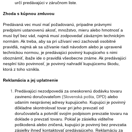
určí predávajúci v záručnom liste.
Zhoda s kúpnou zmluvou
Predávaná vec musí mať požadovanú, prípadne právnymi
predpismi ustanovenú akosť, množstvo, mieru alebo hmotnosť a
musí byť bez vád, najmä musí zodpovedať záväzným technickým
normám. Ak treba, aby sa pri užívaní veci zachovali osobitné
pravidlá, najmä ak sa užívanie riadi návodom alebo je upravené
technickou normou, je predávajúci povinný kupujúceho s nimi
oboznámiť, ibaže ide o pravidlá všeobecne známe. Ak predávajúci
nesplní túto povinnosť, je povinný nahradiť kupujúcemu škodu,
ktorá z toho vznikla.
Reklamácia a jej uplatnenie
Predávajúci nezodpovedá za oneskorenú dodávku tovaru
zavinenú doručovateľom
(Slovenská pošta, DPD)
alebo
udaním nesprávnej adresy kupujúceho. Kupujúci je povinný
dôkladne skontrolovať tovar pri jeho prevzatí od
doručovateľa a potvrdiť svojím podpisom prevzatie tovaru na
doklade o prevzatí tovaru. Pokiaľ je zásielka viditeľne
poškodená alebo zničená, kupujúci je povinný bez prevzatia
zásielky ihneď kontaktovať predávajúceho. Reklamáciu za