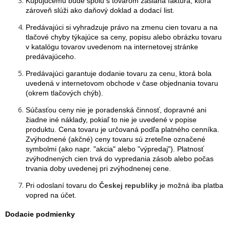
Kupujúcemu bude spolu s tovarom zaslaná faktúra, ktorá
zároveň slúži ako daňový doklad a dodací list.
Predávajúci si vyhradzuje právo na zmenu cien tovaru a na
tlačové chyby týkajúce sa ceny, popisu alebo obrázku tovaru
v katalógu tovarov uvedenom na internetovej stránke
predávajúceho.
Predávajúci garantuje dodanie tovaru za cenu, ktorá bola
uvedená v internetovom obchode v čase objednania tovaru
(okrem tlačových chýb).
Súčasťou ceny nie je poradenská činnosť, dopravné ani
žiadne iné náklady, pokiaľ to nie je uvedené v popise
produktu. Cena tovaru je určovaná podľa platného cenníka.
Zvýhodnené (akčné) ceny tovaru sú zreteľne označené
symbolmi (ako napr. "akcia" alebo "výpredaj"). Platnosť
zvýhodnených cien trvá do vypredania zásob alebo počas
trvania doby uvedenej pri zvýhodnenej cene.
Pri odoslaní tovaru do
Českej republiky
je možná iba platba
vopred na účet.
Dodacie podmienky