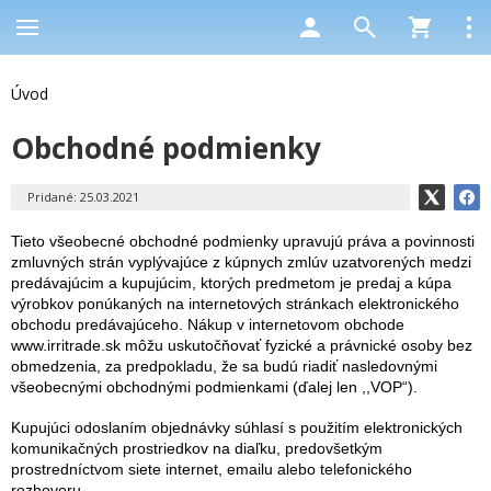
Úvod
Obchodné podmienky
Pridané: 25.03.2021
Tieto všeobecné obchodné podmienky upravujú práva a povinnosti
zmluvných strán vyplývajúce z kúpnych zmlúv uzatvorených medzi
predávajúcim a kupujúcim, ktorých predmetom je predaj a kúpa
výrobkov ponúkaných na internetových stránkach elektronického
obchodu predávajúceho. Nákup v internetovom obchode
www.irritrade.sk môžu uskutočňovať fyzické a právnické osoby bez
obmedzenia, za predpokladu, že sa budú riadiť nasledovnými
všeobecnými obchodnými podmienkami (ďalej len ,,VOP“).
Kupujúci odoslaním objednávky súhlasí s použitím elektronických
komunikačných prostriedkov na diaľku, predovšetkým
prostredníctvom siete internet, emailu alebo telefonického
rozhovoru.