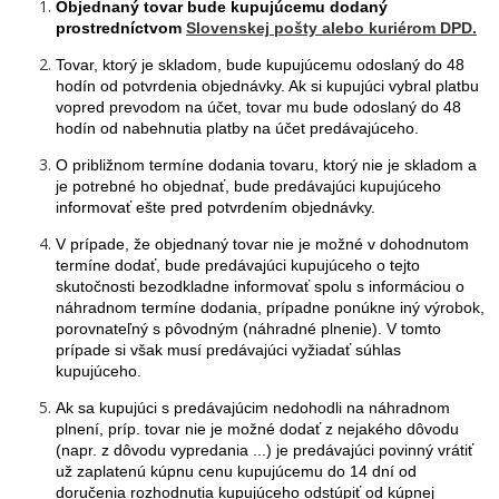
Objednaný tovar bude kupujúcemu dodaný
prostredníctvom
Slovenskej pošty alebo kuriérom DPD.
Tovar, ktorý je skladom, bude kupujúcemu odoslaný do 48
hodín od potvrdenia objednávky. Ak si kupujúci vybral platbu
vopred prevodom na účet, tovar mu bude odoslaný do 48
hodín od nabehnutia platby na účet predávajúceho.
O približnom termíne dodania tovaru, ktorý nie je skladom a
je potrebné ho objednať, bude predávajúci kupujúceho
informovať ešte pred potvrdením objednávky.
V prípade, že objednaný tovar nie je možné v dohodnutom
termíne dodať, bude predávajúci kupujúceho o tejto
skutočnosti bezodkladne informovať spolu s informáciou o
náhradnom termíne dodania, prípadne ponúkne iný výrobok,
porovnateľný s pôvodným (náhradné plnenie). V tomto
prípade si však musí predávajúci vyžiadať súhlas
kupujúceho.
Ak sa kupujúci s predávajúcim nedohodli na náhradnom
plnení, príp. tovar nie je možné dodať z nejakého dôvodu
(napr. z dôvodu vypredania ...) je predávajúci povinný vrátiť
už zaplatenú kúpnu cenu kupujúcemu do 14 dní od
doručenia rozhodnutia kupujúceho odstúpiť od kúpnej