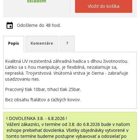
skladom
Vložiť do košíka
Odošleme do 48 hod.
Popis
Komentáre
?
Kvalitná UV rezistentná záhradná hadica s dlhou životnosťou.
Ľahko sa s ňou manipuluje, je flexibilná, nezalamuje sa,
nepraská. Trojvrstvová. Vnútorná vrstva je čierna - zabraňuje
usadzovaniu rias.
Pracovný tlak 10bar, trhací tlak 25bar.
Bez obsahu ftalátov a ťažkých kovov.
! DOVOLENKA 3.8. - 6.8.2026 !
Vážení zákazníci, v termíne od 3.8. do 6.8.2026 bude v našom
eshope prebiehať dovolenka. Všetky objednávky vytvorené v
tomto termíne budeme postupne vybavovať a odosielať po