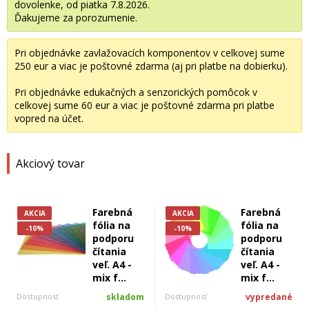
dovolenke, od piatka 7.8.2026.
Ďakujeme za porozumenie.
Pri objednávke zavlažovacích komponentov v celkovej sume
250 eur a viac je poštovné zdarma (aj pri platbe na dobierku).
Pri objednávke edukačných a senzorických pomôcok v
celkovej sume 60 eur a viac je poštovné zdarma pri platbe
vopred na účet.
Akciový tovar
Farebná
Farebná
AKCIA
AKCIA
fólia na
fólia na
-10%
-10%
podporu
podporu
čítania
čítania
veľ. A4 -
veľ. A4 -
mix f...
mix f...
Dostupnosť
skladom
Dostupnosť
vypredané