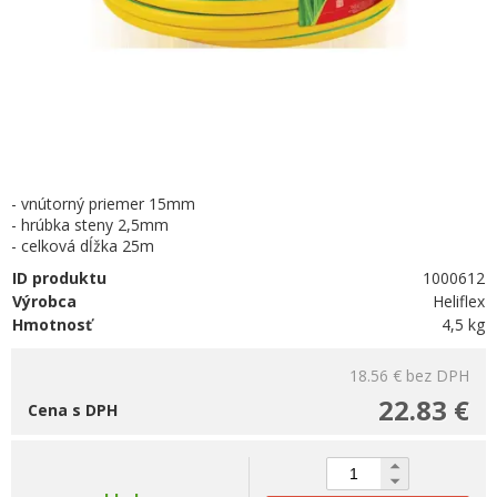
- vnútorný priemer 15mm
- hrúbka steny 2,5mm
- celková dĺžka 25m
ID produktu
1000612
Výrobca
Heliflex
Hmotnosť
4,5 kg
18.56 €
bez DPH
22.83 €
Cena s DPH