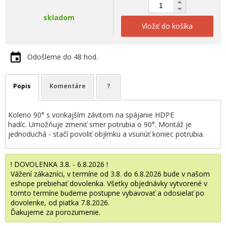
skladom
Vložiť do košíka
Odošleme do 48 hod.
Popis
Komentáre
?
Koleno 90° s vonkajším závitom na spájanie HDPE
hadíc. Umožňuje zmeniť smer potrubia o 90°. Montáž je
jednoduchá - stačí povoliť objímku a vsunúť koniec potrubia.
! DOVOLENKA 3.8. - 6.8.2026 !
Vážení zákazníci, v termíne od 3.8. do 6.8.2026 bude v našom
eshope prebiehať dovolenka. Všetky objednávky vytvorené v
tomto termíne budeme postupne vybavovať a odosielať po
dovolenke, od piatka 7.8.2026.
Ďakujeme za porozumenie.