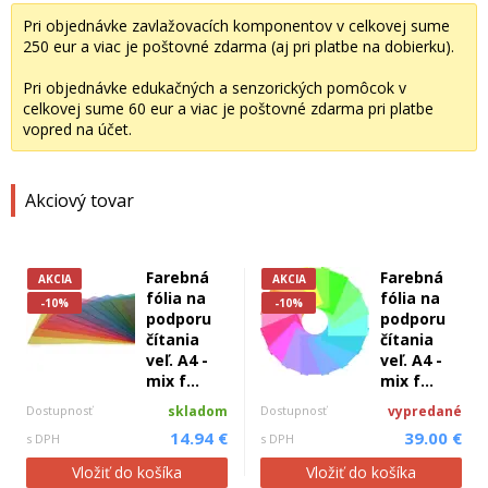
Pri objednávke zavlažovacích komponentov v celkovej sume
250 eur a viac je poštovné zdarma (aj pri platbe na dobierku).
Pri objednávke edukačných a senzorických pomôcok v
celkovej sume 60 eur a viac je poštovné zdarma pri platbe
vopred na účet.
Akciový tovar
Farebná
Farebná
AKCIA
AKCIA
fólia na
fólia na
-10%
-10%
podporu
podporu
čítania
čítania
veľ. A4 -
veľ. A4 -
mix f...
mix f...
Dostupnosť
skladom
Dostupnosť
vypredané
14.94 €
39.00 €
s DPH
s DPH
Vložiť do košíka
Vložiť do košíka