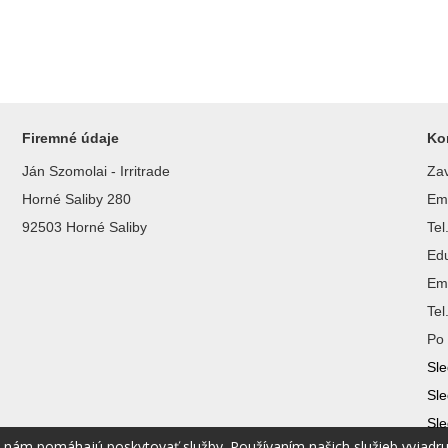
Firemné údaje
Ko
Ján Szomolai - Irritrade
Zav
Horné Saliby 280
Ema
92503 Horné Saliby
Te
Ed
Ema
Te
Po 
Sle
Sle
Sle
é nám pomáhajú poskytovať služby. Používaním našich služieb vyjadr