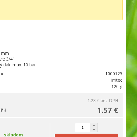
.
2 mm
it: 3/4"
 tlak: max. 10 bar
tu
1000125
Irritec
120 g
1.28 €
bez DPH
1.57 €
DPH
skladom