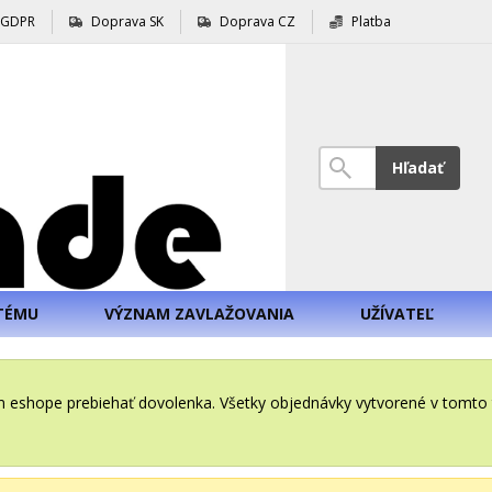
GDPR
Doprava SK
Doprava CZ
Platba
Hľadať
TÉMU
VÝZNAM ZAVLAŽOVANIA
UŽÍVATEĽ
šom eshope prebiehať dovolenka. Všetky objednávky vytvorené v tomt