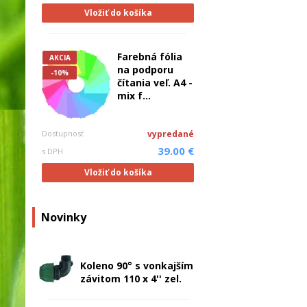
Vložiť do košíka
Farebná fólia
AKCIA
na podporu
-10%
čítania veľ. A4 -
mix f...
Dostupnosť
vypredané
39.00 €
s DPH
Vložiť do košíka
Novinky
Koleno 90° s vonkajším
závitom 110 x 4'' zel.