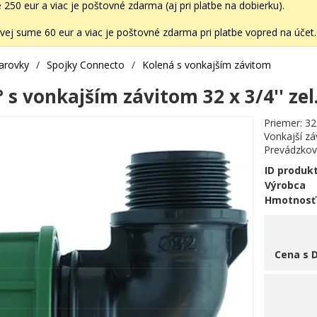
50 eur a viac je poštovné zdarma (aj pri platbe na dobierku).
ej sume 60 eur a viac je poštovné zdarma pri platbe vopred na účet.
varovky
/
Spojky Connecto
/
Kolená s vonkajším závitom
 s vonkajším závitom 32 x 3/4'' zel
Priemer: 3
Vonkajší záv
Prevádzkový
ID produk
Výrobca
Hmotnosť
Cena s 