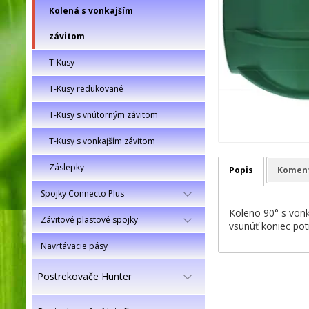
Kolená s vonkajším
závitom
T-Kusy
T-Kusy redukované
T-Kusy s vnútorným závitom
T-Kusy s vonkajším závitom
Záslepky
Popis
Komen
Spojky Connecto Plus
Koleno 90° s vonk
Závitové plastové spojky
vsunúť koniec pot
Navrtávacie pásy
Postrekovače Hunter