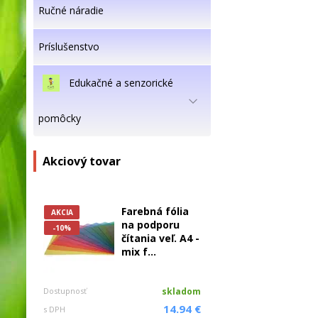
Ručné náradie
Príslušenstvo
Edukačné a senzorické
pomôcky
Akciový tovar
Farebná fólia
AKCIA
na podporu
-10%
čítania veľ. A4 -
mix f...
Dostupnosť
skladom
14.94 €
s DPH