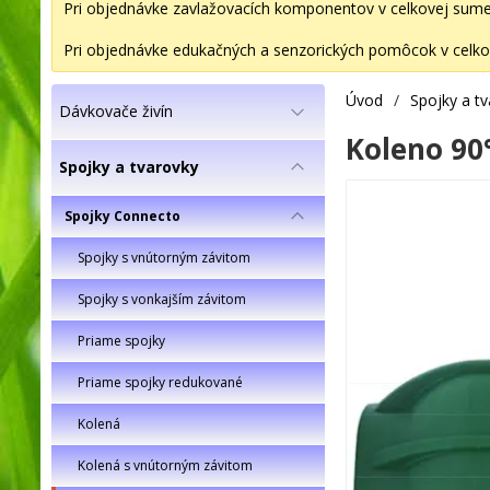
Pri objednávke zavlažovacích komponentov v celkovej sume 2
Pri objednávke edukačných a senzorických pomôcok v celkov
Úvod
/
Spojky a t
Dávkovače živín
Koleno 90°
Spojky a tvarovky
Spojky Connecto
Spojky s vnútorným závitom
Spojky s vonkajším závitom
Priame spojky
Priame spojky redukované
Kolená
Kolená s vnútorným závitom