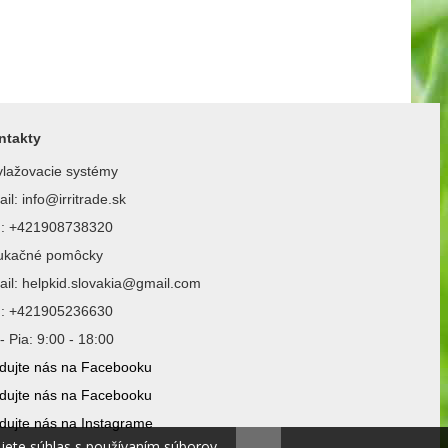
ntakty
lažovacie systémy
il: info@irritrade.sk
l.: +421908738320
ukačné pomôcky
il: helpkid.slovakia@gmail.com
l.: +421905236630
- Pia: 9:00 - 18:00
dujte nás na Facebooku
dujte nás na Facebooku
dujte nás na Instagrame
ujete súhlas s používaním súborov