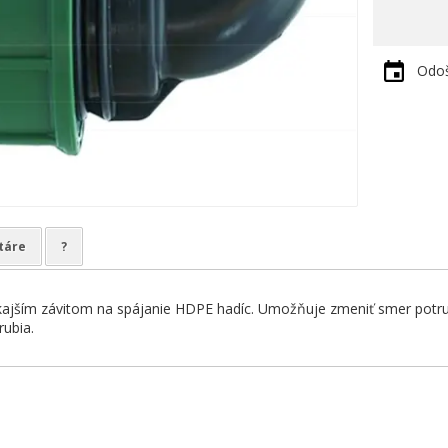
Odoš
táre
?
ajším závitom na spájanie HDPE hadíc. Umožňuje zmeniť smer potrubi
rubia.