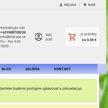
Môj účet
Košík
Kontaktujte nás
+421908738320
je prázdny
Môj
info@irritrade.sk
účet
za 0.00 €
Po - Pia: 9:00 -
18:00
BLOG
GALÉRIA
KONTAKT
o termíne budeme postupne vybavovať a odosielať po