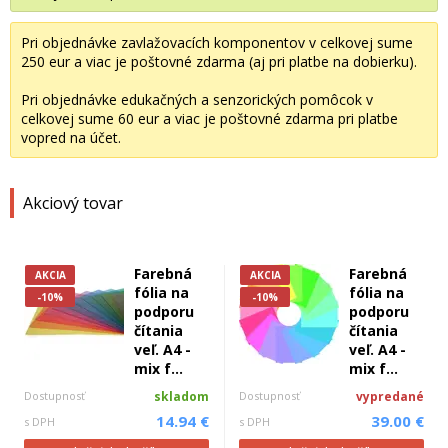
Pri objednávke zavlažovacích komponentov v celkovej sume
250 eur a viac je poštovné zdarma (aj pri platbe na dobierku).
Pri objednávke edukačných a senzorických pomôcok v
celkovej sume 60 eur a viac je poštovné zdarma pri platbe
vopred na účet.
Akciový tovar
Farebná
Farebná
AKCIA
AKCIA
fólia na
fólia na
-10%
-10%
podporu
podporu
čítania
čítania
veľ. A4 -
veľ. A4 -
mix f...
mix f...
Dostupnosť
skladom
Dostupnosť
vypredané
14.94 €
39.00 €
s DPH
s DPH