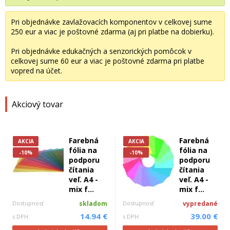
Pri objednávke zavlažovacích komponentov v celkovej sume
250 eur a viac je poštovné zdarma (aj pri platbe na dobierku).
Pri objednávke edukačných a senzorických pomôcok v
celkovej sume 60 eur a viac je poštovné zdarma pri platbe
vopred na účet.
Akciový tovar
Farebná
Farebná
AKCIA
AKCIA
fólia na
fólia na
-10%
-10%
podporu
podporu
čítania
čítania
veľ. A4 -
veľ. A4 -
mix f...
mix f...
Dostupnosť
skladom
Dostupnosť
vypredané
14.94 €
39.00 €
s DPH
s DPH