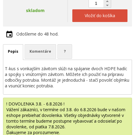
skladom
Vložiť do košíka
Odošleme do 48 hod.
Popis
Komentáre
?
T-kus s vonkajším závitom slúži na spájanie dvoch HDPE hadíc
a spojky s vnútorným závitom. Môžete ich použiť na prípravu
odbočky potrubia. Montáž je jednoduchá - stačí povoliť objímku
a vsunúť koniec potrubia.
! DOVOLENKA 3.8. - 6.8.2026 !
Vážení zákazníci, v termíne od 3.8. do 6.8.2026 bude v našom
eshope prebiehať dovolenka. Všetky objednávky vytvorené v
tomto termíne budeme postupne vybavovať a odosielať po
dovolenke, od piatka 7.8.2026.
Ďakujeme za porozumenie.