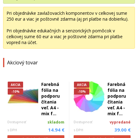
Pri objednávke zavlažovacích komponentov v celkovej sume
250 eur a viac je poštovné zdarma (aj pri platbe na dobierku).
Pri objednávke edukačných a senzorických pomôcok v
celkovej sume 60 eur a viac je poštovné zdarma pri platbe
vopred na účet.
Akciový tovar
Farebná
Farebná
AKCIA
AKCIA
fólia na
fólia na
-10%
-10%
podporu
podporu
čítania
čítania
veľ. A4 -
veľ. A4 -
mix f...
mix f...
Dostupnosť
skladom
Dostupnosť
vypredané
14.94 €
39.00 €
s DPH
s DPH