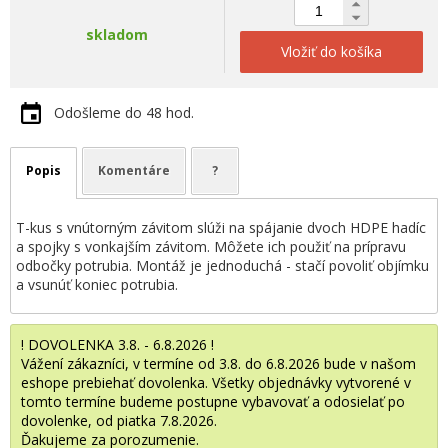
skladom
Vložiť do košíka
Odošleme do 48 hod.
Popis
Komentáre
?
T-kus s vnútorným závitom slúži na spájanie dvoch HDPE hadíc
a spojky s vonkajším závitom. Môžete ich použiť na prípravu
odbočky potrubia. Montáž je jednoduchá - stačí povoliť objímku
a vsunúť koniec potrubia.
! DOVOLENKA 3.8. - 6.8.2026 !
Vážení zákazníci, v termíne od 3.8. do 6.8.2026 bude v našom
eshope prebiehať dovolenka. Všetky objednávky vytvorené v
tomto termíne budeme postupne vybavovať a odosielať po
dovolenke, od piatka 7.8.2026.
Ďakujeme za porozumenie.