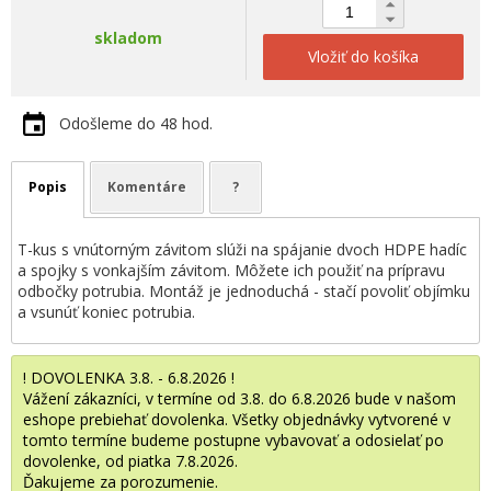
skladom
Vložiť do košíka
Odošleme do 48 hod.
Popis
Komentáre
?
T-kus s vnútorným závitom slúži na spájanie dvoch HDPE hadíc
a spojky s vonkajším závitom. Môžete ich použiť na prípravu
odbočky potrubia. Montáž je jednoduchá - stačí povoliť objímku
a vsunúť koniec potrubia.
! DOVOLENKA 3.8. - 6.8.2026 !
Vážení zákazníci, v termíne od 3.8. do 6.8.2026 bude v našom
eshope prebiehať dovolenka. Všetky objednávky vytvorené v
tomto termíne budeme postupne vybavovať a odosielať po
dovolenke, od piatka 7.8.2026.
Ďakujeme za porozumenie.