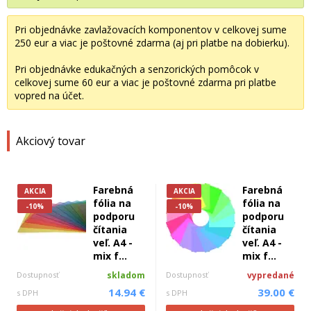
Pri objednávke zavlažovacích komponentov v celkovej sume
250 eur a viac je poštovné zdarma (aj pri platbe na dobierku).
Pri objednávke edukačných a senzorických pomôcok v
celkovej sume 60 eur a viac je poštovné zdarma pri platbe
vopred na účet.
Akciový tovar
Farebná
Farebná
AKCIA
AKCIA
fólia na
fólia na
-10%
-10%
podporu
podporu
čítania
čítania
veľ. A4 -
veľ. A4 -
mix f...
mix f...
Dostupnosť
skladom
Dostupnosť
vypredané
14.94 €
39.00 €
s DPH
s DPH