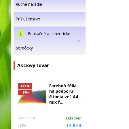
Ručné náradie
Príslušenstvo
Edukačné a senzorické
pomôcky
Akciový tovar
Farebná fólia
AKCIA
na podporu
-10%
čítania veľ. A4 -
mix f...
Dostupnosť
skladom
14.94 €
s DPH