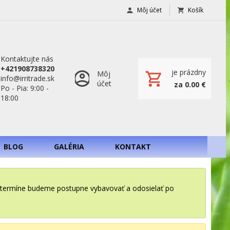
Môj účet
Košík
Kontaktujte nás
+421908738320
je prázdny
Môj
info@irritrade.sk
účet
za 0.00 €
Po - Pia: 9:00 -
18:00
BLOG
GALÉRIA
KONTAKT
o termíne budeme postupne vybavovať a odosielať po