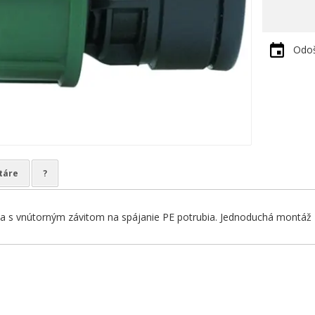
Odoš
táre
?
 s vnútorným závitom na spájanie PE potrubia. Jednoduchá montáž - 