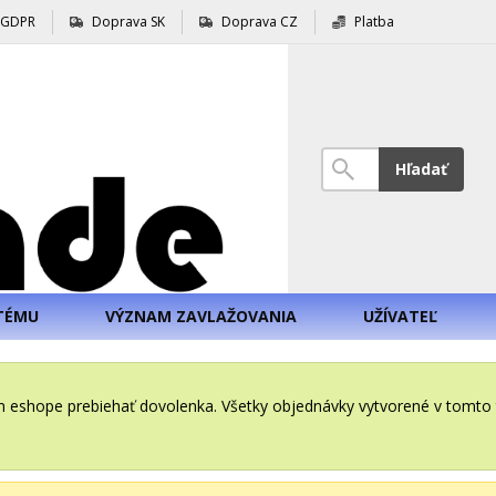
GDPR
Doprava SK
Doprava CZ
Platba
Hľadať
TÉMU
VÝZNAM ZAVLAŽOVANIA
UŽÍVATEĽ
šom eshope prebiehať dovolenka. Všetky objednávky vytvorené v tomt