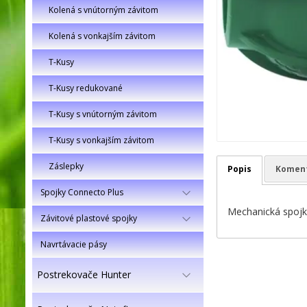
Kolená s vnútorným závitom
Kolená s vonkajším závitom
T-Kusy
T-Kusy redukované
T-Kusy s vnútorným závitom
T-Kusy s vonkajším závitom
Záslepky
Popis
Komen
Spojky Connecto Plus
Mechanická spojka
Závitové plastové spojky
Navrtávacie pásy
Postrekovače Hunter