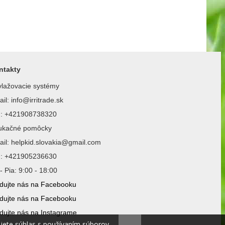
ntakty
lažovacie systémy
il: info@irritrade.sk
l.: +421908738320
ukačné pomôcky
il: helpkid.slovakia@gmail.com
l.: +421905236630
- Pia: 9:00 - 18:00
dujte nás na Facebooku
dujte nás na Facebooku
dujte nás na Instagrame
ujete súhlas s používaním súborov