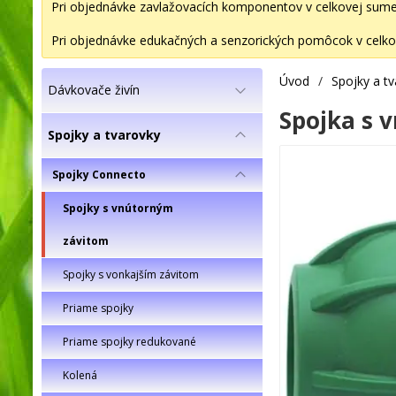
Pri objednávke zavlažovacích komponentov v celkovej sume 2
Pri objednávke edukačných a senzorických pomôcok v celkov
Úvod
/
Spojky a t
Dávkovače živín
Spojka s v
Spojky a tvarovky
Spojky Connecto
Spojky s vnútorným
závitom
Spojky s vonkajším závitom
Priame spojky
Priame spojky redukované
Kolená