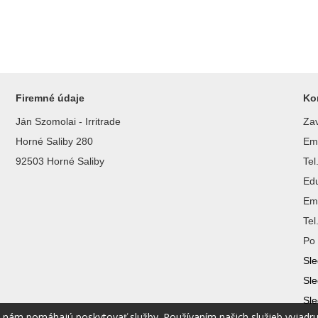
Firemné údaje
Ko
Ján Szomolai - Irritrade
Zav
Horné Saliby 280
Ema
92503 Horné Saliby
Te
Ed
Ema
Te
Po 
Sle
Sle
Sle
é nám pomáhajú poskytovať služby. Používaním našich služieb vyjadr