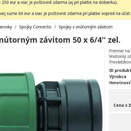
50 eur a viac je poštovné zdarma (aj pri platbe na dobierku).
ej sume 60 eur a viac je poštovné zdarma pri platbe vopred na účet.
varovky
/
Spojky Connecto
/
Spojky s vnútorným závitom
nútorným závitom 50 x 6/4'' zel.
Priemer na
Vnútorný zá
Prevádzkový
ID produk
Výrobca
Hmotnosť
Cena s 