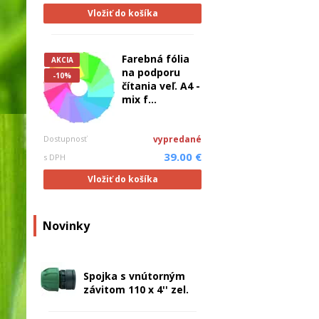
Vložiť do košíka
Farebná fólia
AKCIA
na podporu
-10%
čítania veľ. A4 -
mix f...
Dostupnosť
vypredané
39.00 €
s DPH
Vložiť do košíka
Novinky
Spojka s vnútorným
závitom 110 x 4'' zel.