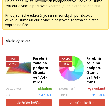
Pri objednávke zavlažovacích komponentov v celkovej sume
250 eur a viac je poštovné zdarma (aj pri platbe na dobierku).
Pri objednávke edukačných a senzorických pomôcok v
celkovej sume 60 eur a viac je poštovné zdarma pri platbe
vopred na účet.
Akciový tovar
Farebná
Farebná
AKCIA
AKCIA
fólia na
fólia na
-10%
-10%
podporu
podporu
čítania
čítania
veľ. A4 -
veľ. A4 -
mix f...
mix f...
Dostupnosť
skladom
Dostupnosť
vypredané
14.94 €
39.00 €
s DPH
s DPH
Vložiť do košíka
Vložiť do košíka