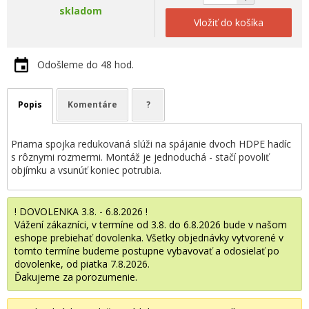
skladom
Vložiť do košíka
Odošleme do 48 hod.
Popis
Komentáre
?
Priama spojka redukovaná slúži na spájanie dvoch HDPE hadíc
s rôznymi rozmermi. Montáž je jednoduchá - stačí povoliť
objímku a vsunúť koniec potrubia.
! DOVOLENKA 3.8. - 6.8.2026 !
Vážení zákazníci, v termíne od 3.8. do 6.8.2026 bude v našom
eshope prebiehať dovolenka. Všetky objednávky vytvorené v
tomto termíne budeme postupne vybavovať a odosielať po
dovolenke, od piatka 7.8.2026.
Ďakujeme za porozumenie.