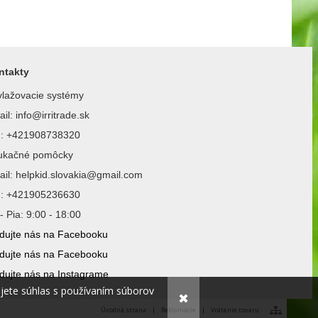
ntakty
lažovacie systémy
il: info@irritrade.sk
l.: +421908738320
ukačné pomôcky
il: helpkid.slovakia@gmail.com
l.: +421905236630
- Pia: 9:00 - 18:00
dujte nás na Facebooku
dujte nás na Facebooku
dujte nás na Instagrame
ujete súhlas s používaním súborov
✖
Úvodná strana
|
Reklamácie
|
Vrátenie tovaru