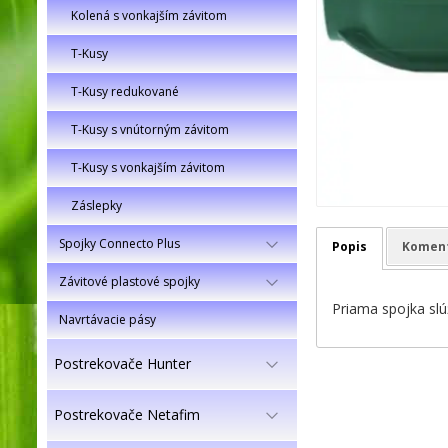
Kolená s vonkajším závitom
T-Kusy
T-Kusy redukované
T-Kusy s vnútorným závitom
T-Kusy s vonkajším závitom
Záslepky
Spojky Connecto Plus
Popis
Komen
Závitové plastové spojky
Priama spojka slú
Navrtávacie pásy
Postrekovače Hunter
Postrekovače Netafim