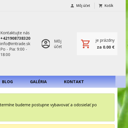
Môj účet
Košík
Kontaktujte nás
+421908738320
je prázdny
Môj
info@irritrade.sk
účet
za 0.00 €
Po - Pia: 9:00 -
18:00
BLOG
GALÉRIA
KONTAKT
o termíne budeme postupne vybavovať a odosielať po