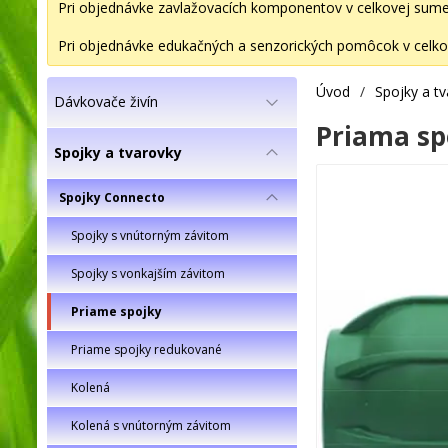
Pri objednávke zavlažovacích komponentov v celkovej sume 2
Pri objednávke edukačných a senzorických pomôcok v celkov
Úvod
/
Spojky a t
Dávkovače živín
Priama spo
Spojky a tvarovky
Spojky Connecto
Spojky s vnútorným závitom
Spojky s vonkajším závitom
Priame spojky
Priame spojky redukované
Kolená
Kolená s vnútorným závitom