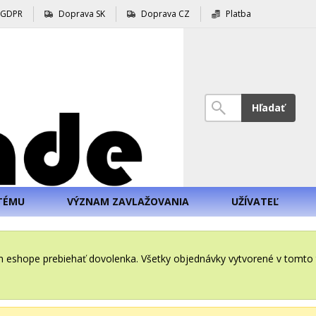
GDPR
Doprava SK
Doprava CZ
Platba
Hľadať
TÉMU
VÝZNAM ZAVLAŽOVANIA
UŽÍVATEĽ
šom eshope prebiehať dovolenka. Všetky objednávky vytvorené v tomt