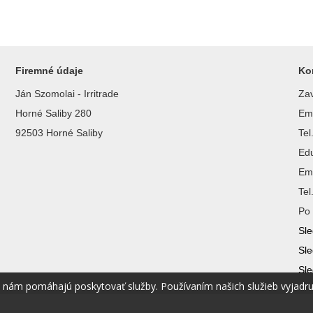
Firemné údaje
Ko
Ján Szomolai - Irritrade
Zav
Horné Saliby 280
Ema
92503 Horné Saliby
Te
Ed
Ema
Te
Po 
Sle
Sle
Sle
é nám pomáhajú poskytovať služby. Používaním našich služieb vyjadr