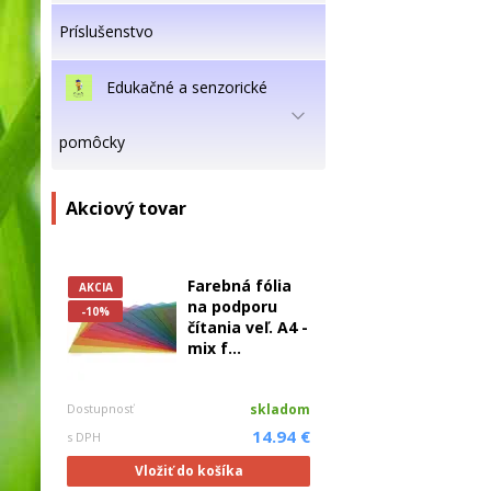
Príslušenstvo
Edukačné a senzorické
pomôcky
Akciový tovar
Farebná fólia
AKCIA
na podporu
-10%
čítania veľ. A4 -
mix f...
Dostupnosť
skladom
14.94 €
s DPH
Vložiť do košíka