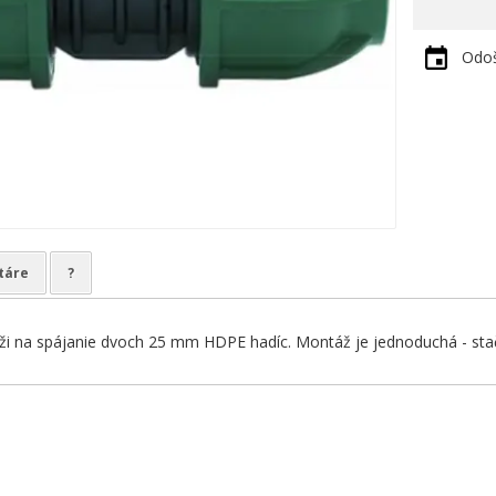
Odoš
táre
?
ži na spájanie dvoch 25 mm HDPE hadíc. Montáž je jednoduchá - stačí