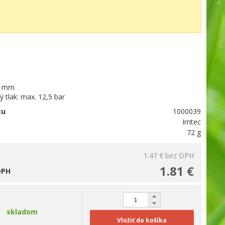
5 mm
 tlak: max. 12,5 bar
tu
1000039
Irritec
72 g
1.47 €
bez DPH
1.81 €
DPH
skladom
Vložiť do košíka