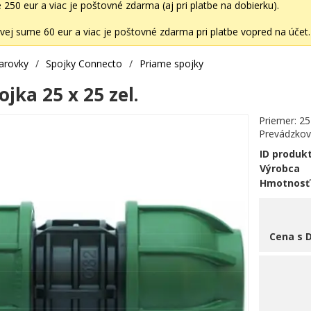
50 eur a viac je poštovné zdarma (aj pri platbe na dobierku).
ej sume 60 eur a viac je poštovné zdarma pri platbe vopred na účet.
varovky
/
Spojky Connecto
/
Priame spojky
jka 25 x 25 zel.
Priemer: 2
Prevádzkový
ID produk
Výrobca
Hmotnosť
Cena s 