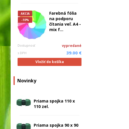
Farebná fólia
AKCIA
na podporu
-10%
čítania veľ. A4 -
mix f...
Dostupnosť
vypredané
39.00 €
s DPH
Vložiť do košíka
Novinky
Priama spojka 110 x
110 zel.
Priama spojka 90 x 90