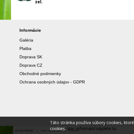
zel.
Informácie
Galéria
Platba
Doprava SK
Doprava CZ
Obchodné podmienky
Ochrana osobných údajov - GDPR
Táto stránka používa súbory cookies, ktor
cookies.
Viac informácií nájdete tu.
© 2026 WEXBO |
www.wexbo.com
|
Prihlásiť