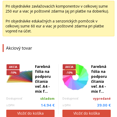
Pri objednávke zavlažovacích komponentov v celkovej sume
250 eur a viac je poštovné zdarma (aj pri platbe na dobierku).
Pri objednávke edukačných a senzorických pomôcok v
celkovej sume 60 eur a viac je poštovné zdarma pri platbe
vopred na účet.
Akciový tovar
Farebná
Farebná
AKCIA
AKCIA
fólia na
fólia na
-10%
-10%
podporu
podporu
čítania
čítania
veľ. A4 -
veľ. A4 -
mix f...
mix f...
Dostupnosť
skladom
Dostupnosť
vypredané
14.94 €
39.00 €
s DPH
s DPH
Vložiť do košíka
Vložiť do košíka