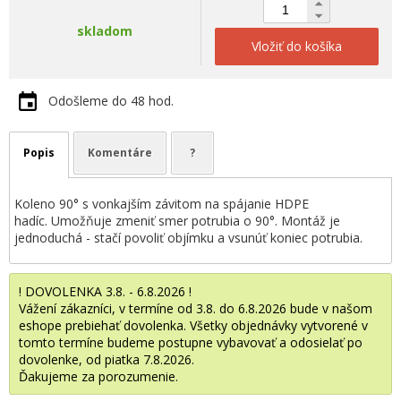
skladom
Vložiť do košíka
Odošleme do 48 hod.
Popis
Komentáre
?
Koleno 90° s vonkajším závitom na spájanie HDPE
hadíc. Umožňuje zmeniť smer potrubia o 90°. Montáž je
jednoduchá - stačí povoliť objímku a vsunúť koniec potrubia.
! DOVOLENKA 3.8. - 6.8.2026 !
Vážení zákazníci, v termíne od 3.8. do 6.8.2026 bude v našom
eshope prebiehať dovolenka. Všetky objednávky vytvorené v
tomto termíne budeme postupne vybavovať a odosielať po
dovolenke, od piatka 7.8.2026.
Ďakujeme za porozumenie.