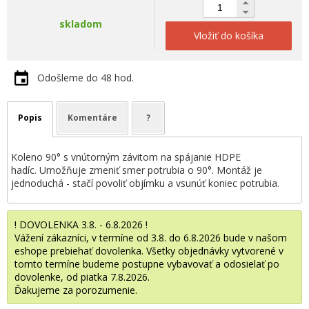
skladom
Vložiť do košíka
Odošleme do 48 hod.
Popis
Komentáre
?
Koleno 90° s vnútorným závitom na spájanie HDPE
hadíc. Umožňuje zmeniť smer potrubia o 90°. Montáž je
jednoduchá - stačí povoliť objímku a vsunúť koniec potrubia.
! DOVOLENKA 3.8. - 6.8.2026 !
Vážení zákazníci, v termíne od 3.8. do 6.8.2026 bude v našom
eshope prebiehať dovolenka. Všetky objednávky vytvorené v
tomto termíne budeme postupne vybavovať a odosielať po
dovolenke, od piatka 7.8.2026.
Ďakujeme za porozumenie.