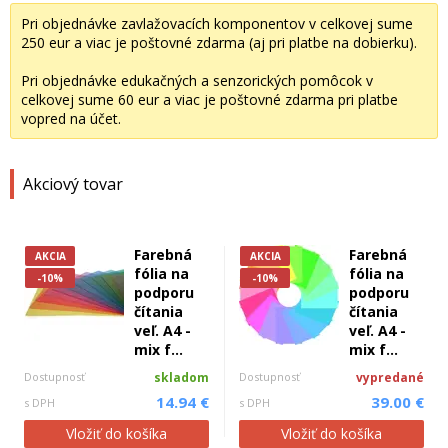
Pri objednávke zavlažovacích komponentov v celkovej sume
250 eur a viac je poštovné zdarma (aj pri platbe na dobierku).
Pri objednávke edukačných a senzorických pomôcok v
celkovej sume 60 eur a viac je poštovné zdarma pri platbe
vopred na účet.
Akciový tovar
Farebná
Farebná
AKCIA
AKCIA
fólia na
fólia na
-10%
-10%
podporu
podporu
čítania
čítania
veľ. A4 -
veľ. A4 -
mix f...
mix f...
Dostupnosť
skladom
Dostupnosť
vypredané
14.94 €
39.00 €
s DPH
s DPH
Vložiť do košíka
Vložiť do košíka