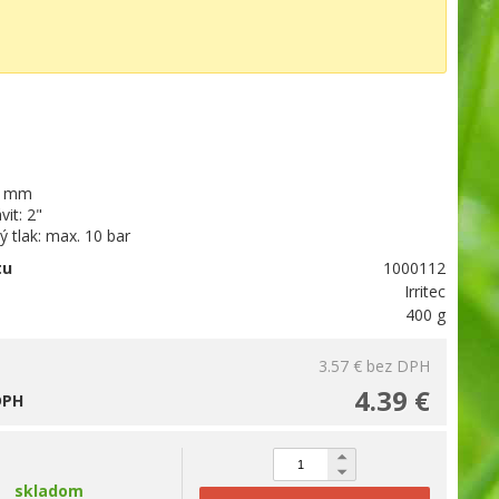
0 mm
vit: 2"
 tlak: max. 10 bar
tu
1000112
Irritec
400 g
3.57 €
bez DPH
4.39 €
DPH
skladom