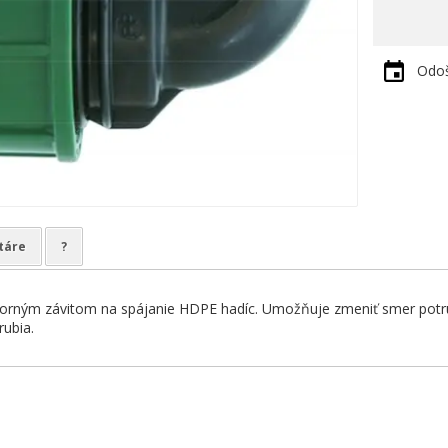
Odoš
táre
?
orným závitom na spájanie HDPE hadíc. Umožňuje zmeniť smer potrub
rubia.