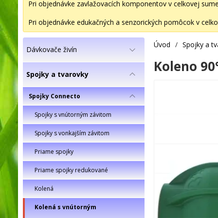
Pri objednávke zavlažovacích komponentov v celkovej sume 2
Pri objednávke edukačných a senzorických pomôcok v celkov
Úvod
/
Spojky a t
Dávkovače živín
Koleno 90°
Spojky a tvarovky
Spojky Connecto
Spojky s vnútorným závitom
Spojky s vonkajším závitom
Priame spojky
Priame spojky redukované
Kolená
Kolená s vnútorným