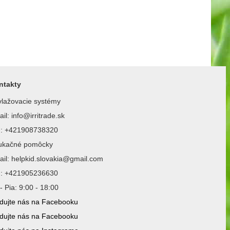
ntakty
lažovacie systémy
il: info@irritrade.sk
l.: +421908738320
ukačné pomôcky
il: helpkid.slovakia@gmail.com
l.: +421905236630
- Pia: 9:00 - 18:00
dujte nás na Facebooku
dujte nás na Facebooku