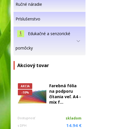
Ručné náradie
Príslušenstvo
Edukačné a senzorické
pomôcky
Akciový tovar
Farebná fólia
AKCIA
na podporu
-10%
čítania veľ. A4 -
mix f...
Dostupnosť
skladom
14.94 €
s DPH