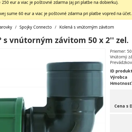
50 eur a viac je poštovné zdarma (aj pri platbe na dobierku).
ej sume 60 eur a viac je poštovné zdarma pri platbe vopred na účet.
varovky
/
Spojky Connecto
/
Kolená s vnútorným závitom
 s vnútorným závitom 50 x 2'' zel.
Priemer: 5
Vnútorný zá
Prevádzkový
ID produk
Výrobca
Hmotnosť
Cena s 