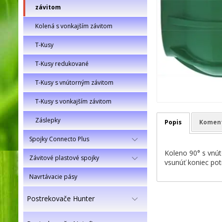
závitom
Kolená s vonkajším závitom
T-Kusy
T-Kusy redukované
T-Kusy s vnútorným závitom
T-Kusy s vonkajším závitom
Záslepky
Popis
Komen
Spojky Connecto Plus
Koleno 90° s vnút
Závitové plastové spojky
vsunúť koniec pot
Navrtávacie pásy
Postrekovače Hunter