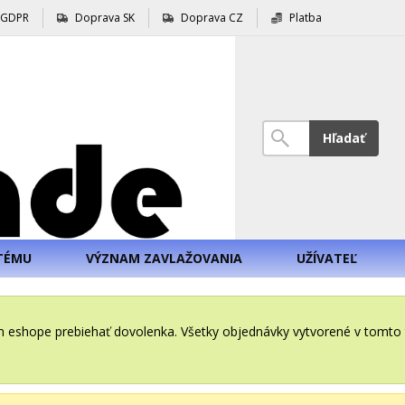
GDPR
Doprava SK
Doprava CZ
Platba
Hľadať
TÉMU
VÝZNAM ZAVLAŽOVANIA
UŽÍVATEĽ
šom eshope prebiehať dovolenka. Všetky objednávky vytvorené v tomt