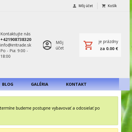
Môj účet
Košík
Kontaktujte nás
+421908738320
je prázdny
Môj
info@irritrade.sk
účet
za 0.00 €
Po - Pia: 9:00 -
18:00
BLOG
GALÉRIA
KONTAKT
o termíne budeme postupne vybavovať a odosielať po