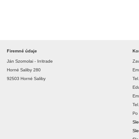
Firemné údaje
Ko
Ján Szomolai - Irritrade
Zav
Horné Saliby 280
Ema
92503 Horné Saliby
Te
Ed
Ema
Te
Po 
Sle
Sle