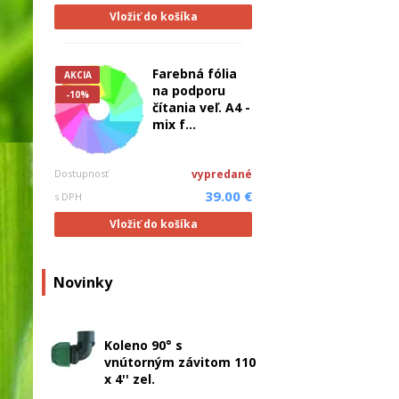
Vložiť do košíka
Farebná fólia
AKCIA
na podporu
-10%
čítania veľ. A4 -
mix f...
Dostupnosť
vypredané
39.00 €
s DPH
Vložiť do košíka
Novinky
Koleno 90° s
vnútorným závitom 110
x 4'' zel.