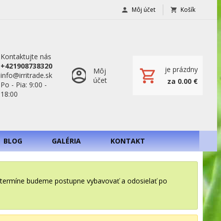
Môj účet
Košík
Kontaktujte nás
+421908738320
je prázdny
Môj
info@irritrade.sk
účet
za 0.00 €
Po - Pia: 9:00 -
18:00
BLOG
GALÉRIA
KONTAKT
o termíne budeme postupne vybavovať a odosielať po