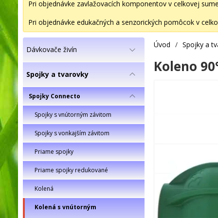
Pri objednávke zavlažovacích komponentov v celkovej sume 2
Pri objednávke edukačných a senzorických pomôcok v celkov
Úvod
/
Spojky a t
Dávkovače živín
Koleno 90°
Spojky a tvarovky
Spojky Connecto
Spojky s vnútorným závitom
Spojky s vonkajším závitom
Priame spojky
Priame spojky redukované
Kolená
Kolená s vnútorným