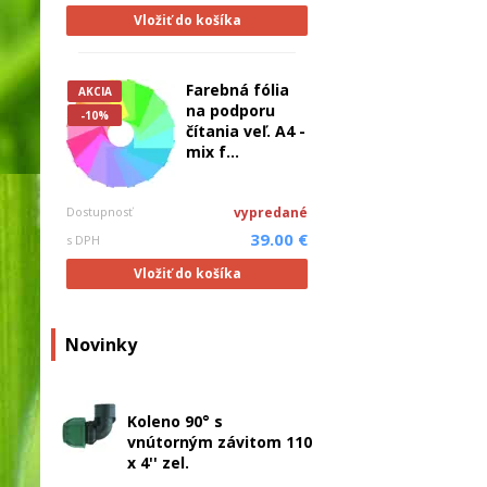
Vložiť do košíka
Farebná fólia
AKCIA
na podporu
-10%
čítania veľ. A4 -
mix f...
Dostupnosť
vypredané
39.00 €
s DPH
Vložiť do košíka
Novinky
Koleno 90° s
vnútorným závitom 110
x 4'' zel.