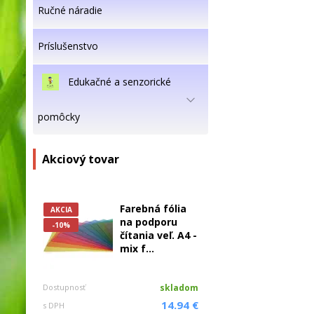
Ručné náradie
Príslušenstvo
Edukačné a senzorické
pomôcky
Akciový tovar
Farebná fólia
AKCIA
na podporu
-10%
čítania veľ. A4 -
mix f...
Dostupnosť
skladom
14.94 €
s DPH