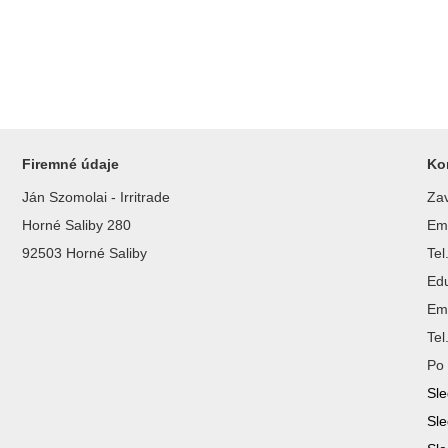
Firemné údaje
Ko
Ján Szomolai - Irritrade
Zav
Horné Saliby 280
Ema
92503 Horné Saliby
Te
Ed
Ema
Te
Po 
Sle
Sle