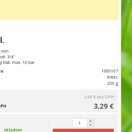
l.
0 mm
vit: 3/4"
 tlak: max. 10 bar
tu
1000107
Irritec
250 g
2.68 €
bez DPH
3.29 €
DPH
skladom