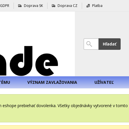
GDPR
Doprava SK
Doprava CZ
Platba
Hľadať
TÉMU
VÝZNAM ZAVLAŽOVANIA
UŽÍVATEĽ
šom eshope prebiehať dovolenka. Všetky objednávky vytvorené v tomt