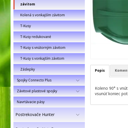
závitom
Kolená s vonkajším závitom
T-Kusy
T-Kusy redukované
T-Kusy s vnútorným závitom
T-Kusy s vonkajším závitom
Záslepky
Popis
Komen
Spojky Connecto Plus
Koleno 90° s vnút
Závitové plastové spojky
vsunúť koniec pot
Navrtávacie pásy
Postrekovače Hunter