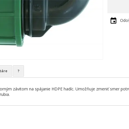
Odoš
táre
?
orným závitom na spájanie HDPE hadíc. Umožňuje zmeniť smer potrub
rubia.