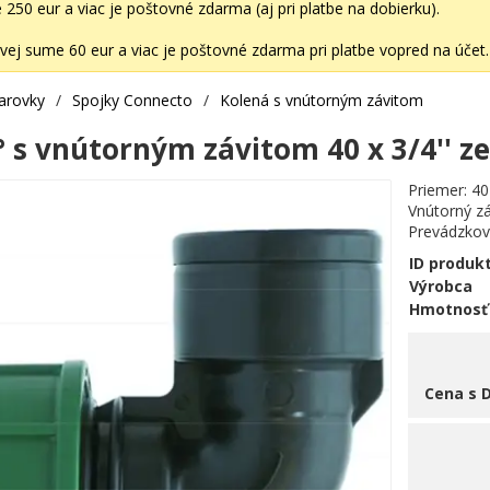
50 eur a viac je poštovné zdarma (aj pri platbe na dobierku).
ej sume 60 eur a viac je poštovné zdarma pri platbe vopred na účet.
varovky
/
Spojky Connecto
/
Kolená s vnútorným závitom
 s vnútorným závitom 40 x 3/4'' ze
Priemer: 4
Vnútorný zá
Prevádzkový
ID produk
Výrobca
Hmotnosť
Cena s 