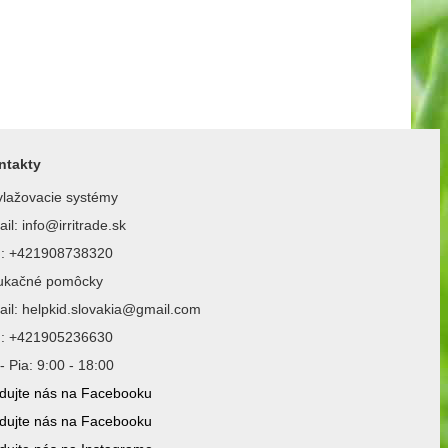
ntakty
lažovacie systémy
il: info@irritrade.sk
l.: +421908738320
ukačné pomôcky
il: helpkid.slovakia@gmail.com
l.: +421905236630
- Pia: 9:00 - 18:00
dujte nás na Facebooku
dujte nás na Facebooku