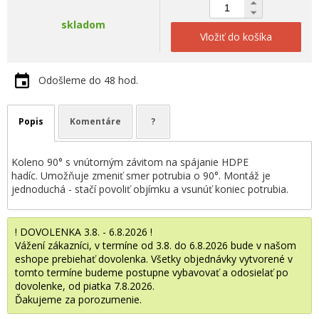
skladom
Vložiť do košíka
Odošleme do 48 hod.
Popis
Komentáre
?
Koleno 90° s vnútorným závitom na spájanie HDPE
hadíc. Umožňuje zmeniť smer potrubia o 90°. Montáž je
jednoduchá - stačí povoliť objímku a vsunúť koniec potrubia.
! DOVOLENKA 3.8. - 6.8.2026 !
Vážení zákazníci, v termíne od 3.8. do 6.8.2026 bude v našom
eshope prebiehať dovolenka. Všetky objednávky vytvorené v
tomto termíne budeme postupne vybavovať a odosielať po
dovolenke, od piatka 7.8.2026.
Ďakujeme za porozumenie.