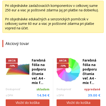
Pri objednávke zavlažovacích komponentov v celkovej sume
250 eur a viac je poštovné zdarma (aj pri platbe na dobierku).
Pri objednávke edukačných a senzorických pomôcok v
celkovej sume 60 eur a viac je poštovné zdarma pri platbe
vopred na účet.
Akciový tovar
Farebná
Farebná
AKCIA
AKCIA
fólia na
fólia na
-10%
-10%
podporu
podporu
čítania
čítania
veľ. A4 -
veľ. A4 -
mix f...
mix f...
Dostupnosť
skladom
Dostupnosť
vypredané
14.94 €
39.00 €
s DPH
s DPH
Vložiť do košíka
Vložiť do košíka