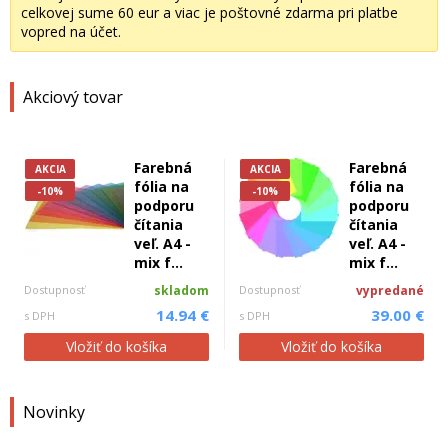
celkovej sume 60 eur a viac je poštovné zdarma pri platbe
vopred na účet.
Akciový tovar
Farebná
Farebná
AKCIA
AKCIA
fólia na
fólia na
-10%
-10%
podporu
podporu
čítania
čítania
veľ. A4 -
veľ. A4 -
mix f...
mix f...
Dostupnosť
skladom
Dostupnosť
vypredané
14.94 €
39.00 €
s DPH
s DPH
Vložiť do košíka
Vložiť do košíka
Novinky