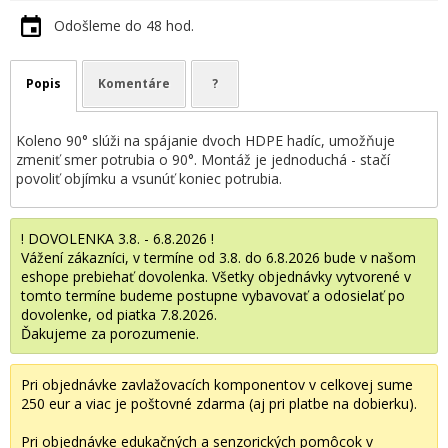
Odošleme do 48 hod.
Popis
Komentáre
?
Koleno 90° slúži na spájanie dvoch HDPE hadíc, umožňuje
zmeniť smer potrubia o 90°. Montáž je jednoduchá - stačí
povoliť objímku a vsunúť koniec potrubia.
! DOVOLENKA 3.8. - 6.8.2026 !
Vážení zákazníci, v termíne od 3.8. do 6.8.2026 bude v našom
eshope prebiehať dovolenka. Všetky objednávky vytvorené v
tomto termíne budeme postupne vybavovať a odosielať po
dovolenke, od piatka 7.8.2026.
Ďakujeme za porozumenie.
Pri objednávke zavlažovacích komponentov v celkovej sume
250 eur a viac je poštovné zdarma (aj pri platbe na dobierku).
Pri objednávke edukačných a senzorických pomôcok v