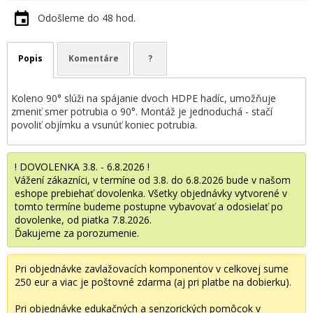
Odošleme do 48 hod.
Popis
Komentáre
?
Koleno 90° slúži na spájanie dvoch HDPE hadíc, umožňuje
zmeniť smer potrubia o 90°. Montáž je jednoduchá - stačí
povoliť objímku a vsunúť koniec potrubia.
! DOVOLENKA 3.8. - 6.8.2026 !
Vážení zákazníci, v termíne od 3.8. do 6.8.2026 bude v našom
eshope prebiehať dovolenka. Všetky objednávky vytvorené v
tomto termíne budeme postupne vybavovať a odosielať po
dovolenke, od piatka 7.8.2026.
Ďakujeme za porozumenie.
Pri objednávke zavlažovacích komponentov v celkovej sume
250 eur a viac je poštovné zdarma (aj pri platbe na dobierku).
Pri objednávke edukačných a senzorických pomôcok v