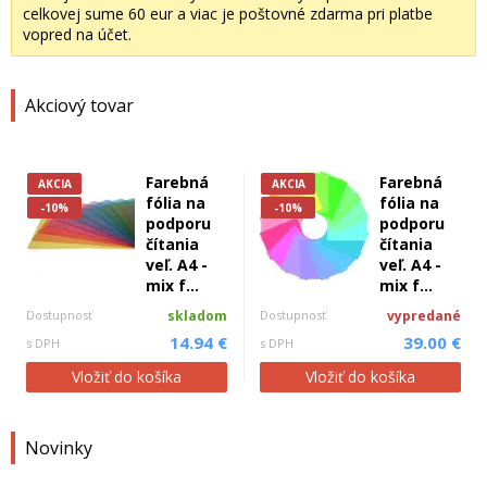
celkovej sume 60 eur a viac je poštovné zdarma pri platbe
vopred na účet.
Akciový tovar
Farebná
Farebná
AKCIA
AKCIA
fólia na
fólia na
-10%
-10%
podporu
podporu
čítania
čítania
veľ. A4 -
veľ. A4 -
mix f...
mix f...
Dostupnosť
skladom
Dostupnosť
vypredané
14.94 €
39.00 €
s DPH
s DPH
Vložiť do košíka
Vložiť do košíka
Novinky