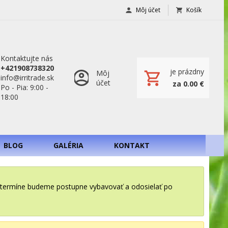
Môj účet
Košík
Kontaktujte nás
+421908738320
je prázdny
Môj
info@irritrade.sk
účet
za 0.00 €
Po - Pia: 9:00 -
18:00
BLOG
GALÉRIA
KONTAKT
o termíne budeme postupne vybavovať a odosielať po