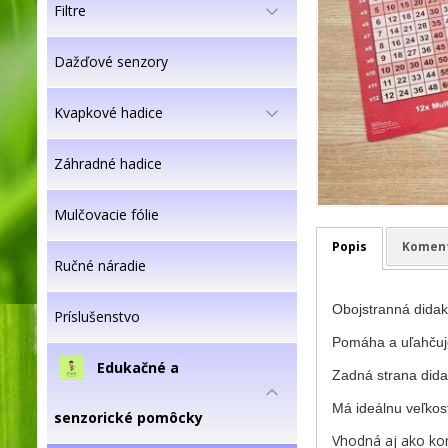
Filtre
Dažďové senzory
Kvapkové hadice
Záhradné hadice
Mulčovacie fólie
Popis
Komen
Ručné náradie
Obojstranná didak
Príslušenstvo
Pomáha a uľahčuje
Edukačné a
Zadná strana dida
Má ideálnu veľkosť
senzorické pomôcky
Vhodná aj ako kom