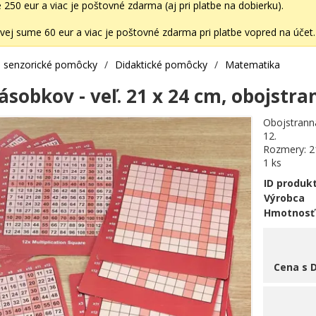
50 eur a viac je poštovné zdarma (aj pri platbe na dobierku).
ej sume 60 eur a viac je poštovné zdarma pri platbe vopred na účet.
 senzorické pomôcky
/
Didaktické pomôcky
/
Matematika
sobkov - veľ. 21 x 24 cm, obojstra
Obojstrann
12.
Rozmery: 2
1 ks
ID produk
Výrobca
Hmotnosť
Cena s 