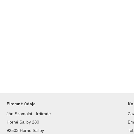
Firemné údaje
Ko
Ján Szomolai - Irritrade
Zav
Horné Saliby 280
Ema
92503 Horné Saliby
Te