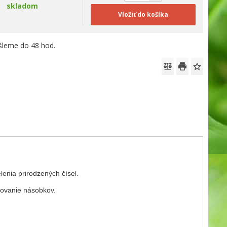
skladom
Vložiť do košíka
leme do 48 hod.
enia prirodzených čísel.
čovanie násobkov.