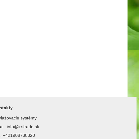
ntakty
lažovacie systémy
il: info@irritrade.sk
l.: +421908738320