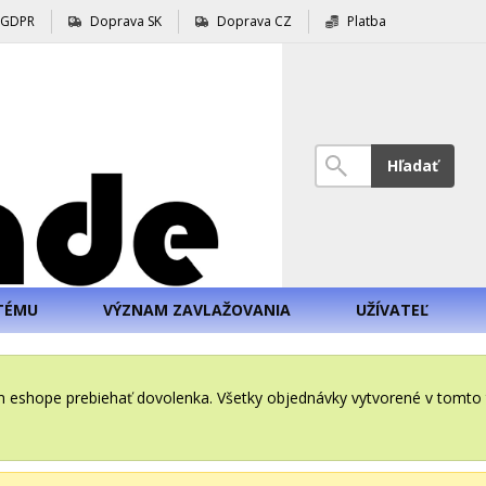
GDPR
Doprava SK
Doprava CZ
Platba
Hľadať
TÉMU
VÝZNAM ZAVLAŽOVANIA
UŽÍVATEĽ
šom eshope prebiehať dovolenka. Všetky objednávky vytvorené v tomt