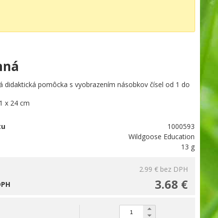
nná
á didaktická pomôcka s vyobrazením násobkov čísel od 1 do
1 x 24 cm
tu
1000593
Wildgoose Education
13 g
2.99 €
bez DPH
3.68 €
DPH