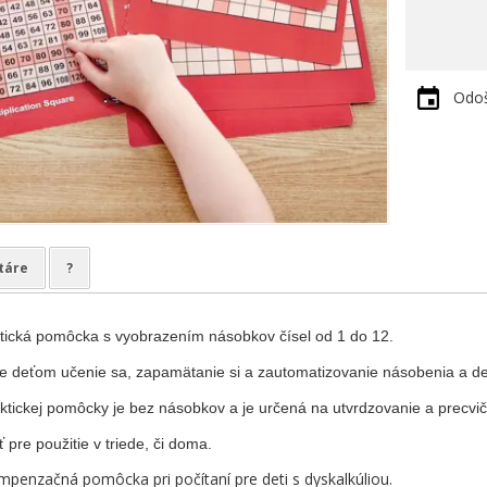
Odoš
táre
?
tická pomôcka s vyobrazením násobkov čísel od 1 do 12.
 deťom učenie sa, zapamätanie si a zautomatizovanie násobenia a del
ktickej pomôcky je bez násobkov a je určená na utvrdzovanie a precvi
 pre použitie v triede, či doma.
penzačná pomôcka pri počítaní pre deti s dyskalkúliou.