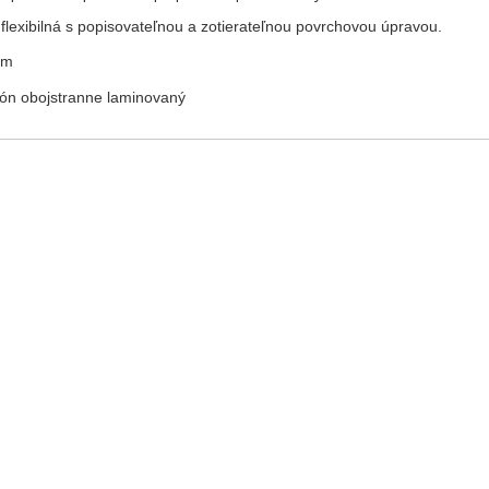
flexibilná s popisovateľnou a zotierateľnou povrchovou úpravou.
cm
rtón obojstranne laminovaný