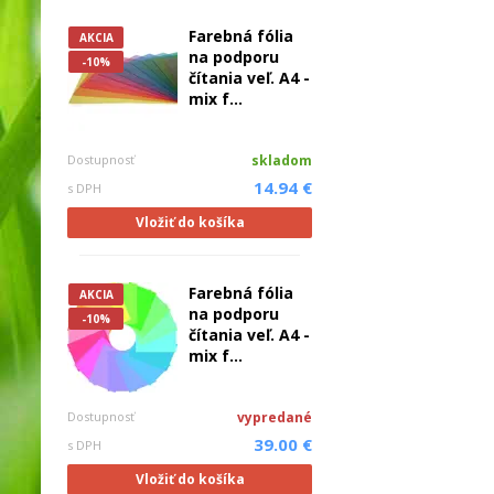
Farebná fólia
AKCIA
na podporu
-10%
čítania veľ. A4 -
mix f...
Dostupnosť
skladom
14.94 €
s DPH
Vložiť do košíka
Farebná fólia
AKCIA
na podporu
-10%
čítania veľ. A4 -
mix f...
Dostupnosť
vypredané
39.00 €
s DPH
Vložiť do košíka