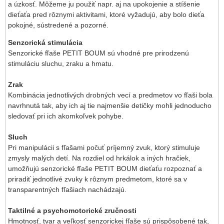
a úzkosť. Môžeme ju použiť napr. aj na upokojenie a stíšenie
dieťaťa pred rôznymi aktivitami, ktoré vyžadujú, aby bolo dieťa
pokojné, sústredené a pozorné.
Senzorická stimulácia
Senzorické fľaše PETIT BOUM sú vhodné pre prirodzenú
stimuláciu sluchu, zraku a hmatu.
Zrak
Kombinácia jednotlivých drobných vecí a predmetov vo fľaši bola
navrhnutá tak, aby ich aj tie najmenšie detičky mohli jednoducho
sledovať pri ich akomkoľvek pohybe.
Sluch
Pri manipulácii s fľašami počuť príjemný zvuk, ktorý stimuluje
zmysly malých detí. Na rozdiel od hrkálok a iných hračiek,
umožňujú senzorické fľaše PETIT BOUM dieťaťu rozpoznať a
priradiť jednotlivé zvuky k rôznym predmetom, ktoré sa v
transparentných fľašiach nachádzajú.
Taktilné a psychomotorické zručnosti
Hmotnosť, tvar a veľkosť senzorickej fľaše sú prispôsobené tak,