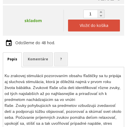
skladom
Vložiť do košíka
Odošleme do 48 hod.
Popis
Komentáre
?
Ku zrakovej stimulácii pozorovaním obsahu fľaštičky sa tu pripája
aj sluchová stimulácia, ktorá je dôležitá najmä v prvom roku
života bábätka. Zvukové fľaše učia deti identifikovať rôzne zvuky,
od tých najslabších až po najhlasnejšie a priraďovať ich k
predmetom nachádzajúcim sa vo vnútri
fľaše. Zvuky pohybujúcich sa predmetov vzbudzujú zvedavosť
detí a podporujú túžbu objavovať, pozorovať a skúmať svet okolo
seba. Počúvanie príjemných zvukov pomáha deťom relaxovať,
upokojiť sa, stíšiť sa a tak uvoľňovať prípadné napätie, stres