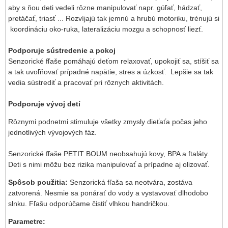
aby s ňou deti vedeli rôzne manipulovať napr. gúľať, hádzať,
pretáčať, triasť ... Rozvíjajú tak jemnú a hrubú motoriku, trénujú si
koordináciu oko-ruka, lateralizáciu mozgu a schopnosť liezť.
Podporuje sústredenie a pokoj
Senzorické fľaše pomáhajú deťom relaxovať, upokojiť sa, stíšiť sa
a tak uvoľňovať prípadné napätie, stres a úzkosť. Lepšie sa tak
vedia sústrediť a pracovať pri rôznych aktivitách.
Podporuje vývoj detí
Rôznymi podnetmi stimuluje všetky zmysly dieťaťa počas jeho
jednotlivých vývojových fáz.
Senzorické fľaše PETIT BOUM neobsahujú kovy, BPA a ftaláty.
Deti s nimi môžu bez rizika manipulovať a prípadne aj olizovať.
Spôsob použitia:
Senzorická fľaša sa neotvára, zostáva
zatvorená. Nesmie sa ponárať do vody a vystavovať dlhodobo
slnku. Fľašu odporúčame čistiť vlhkou handričkou.
Parametre: