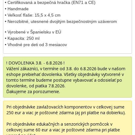
• Certifikovaná a bezpečná hračka (EN71 a CE)
• Handmade
• Veľkosť fľaše: 15,5 x 4,5 cm
• Nerozbitné, utesnené dvojitým bezpečnostným uzáverom
• Vyrobené v Španielsku v EÚ
• Kapacita: 250 ml
• Vhodné pre deti od 3 mesiacov
! DOVOLENKA 3.8. - 6.8.2026 !
Vážení zákazníci, v termíne od 3.8. do 6.8.2026 bude v našom
eshope prebiehať dovolenka. Všetky objednávky vytvorené v
tomto termíne budeme postupne vybavovať a odosielať po
dovolenke, od piatka 7.8.2026.
Ďakujeme za porozumenie.
Pri objednávke zavlažovacích komponentov v celkovej sume
250 eur a viac je poštovné zdarma (aj pri platbe na dobierku).
Pri objednávke edukačných a senzorických pomôcok v
celkovej sume 60 eur a viac je poštovné zdarma pri platbe