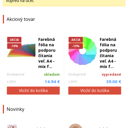
vopred na účet.
Akciový tovar
Farebná
Farebná
AKCIA
AKCIA
fólia na
fólia na
-10%
-10%
podporu
podporu
čítania
čítania
veľ. A4 -
veľ. A4 -
mix f...
mix f...
Dostupnosť
skladom
Dostupnosť
vypredané
14.94 €
39.00 €
s DPH
s DPH
Vložiť do košíka
Vložiť do košíka
Novinky