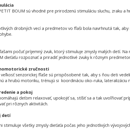
mulácia
 PETIT BOUM sú vhodné pre prirodzenú stimuláciu sluchu, zraku a h
livých drobných vecí a predmetov vo fľaši bola navrhnutá tak, aby i
ohybe.
 fľašami počuť príjemný zvuk, ktorý stimuluje zmysly malých detí. Na
 dieťaťu rozpoznať a priradiť jednotlivé zvuky k rôznym predmetom
chomotorické zručnosti
veľkosť senzorickej fľaše sú prispôsobené tak, aby s ňou deti vedeli 
nú a hrubú motoriku, trénujú si koordináciu oko-ruka, lateralizáciu 
redenie a pokoj
pomáhajú deťom relaxovať, upokojiť sa, stíšiť sa a tak uvoľňovať prí
ať pri rôznych aktivitách.
 detí
stimuluje všetky zmysly dieťaťa počas jeho jednotlivých vývojových