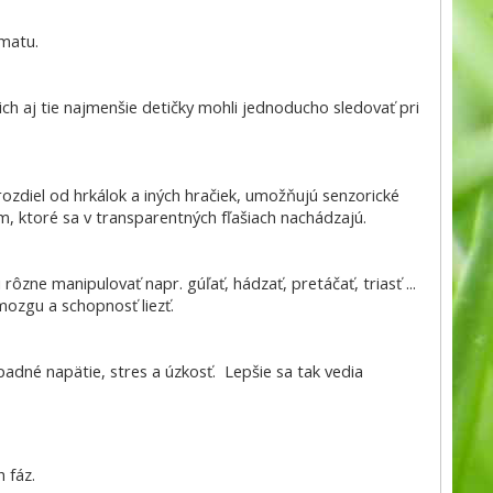
matu.
ch aj tie najmenšie detičky mohli jednoducho sledovať pri
 rozdiel od hrkálok a iných hračiek, umožňujú senzorické
, ktoré sa v transparentných fľašiach nachádzajú.
rôzne manipulovať napr. gúľať, hádzať, pretáčať, triasť ...
mozgu a schopnosť liezť.
padné napätie, stres a úzkosť. Lepšie sa tak vedia
 fáz.