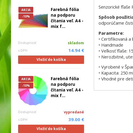
Senzorické fľaše 
Farebná fólia
AKCIA
na podporu
Spôsob použiti
-10%
čítania veľ. A4 -
odporúčame čisti
mix f...
Parametre:
• Certifikovaná 
Dostupnosť
skladom
• Handmade
14.94 €
• Veľkosť fľaše: 1
s DPH
• Nerozbitné, u
Vložiť do košíka
• Vyrobené v Špa
• Kapacita: 250 m
• Vhodné pre det
Farebná fólia
AKCIA
na podporu
-10%
čítania veľ. A4 -
mix f...
Dostupnosť
vypredané
39.00 €
s DPH
Vložiť do košíka