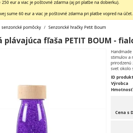
50 eur a viac je poštovné zdarma (aj pri platbe na dobierku).
ej sume 60 eur a viac je poštovné zdarma pri platbe vopred na účet.
 senzorické pomôcky
/
Senzorické hračky Petit Boum
 plávajúca fľaša PETIT BOUM - fia
Handmade se
stimulov a
prirodzenú 
svet okolo 
ID produk
Výrobca
Hmotnosť
Cena s 