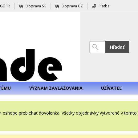
GDPR
Doprava SK
Doprava CZ
Platba
Hľadať
TÉMU
VÝZNAM ZAVLAŽOVANIA
UŽÍVATEĽ
šom eshope prebiehať dovolenka. Všetky objednávky vytvorené v tomt