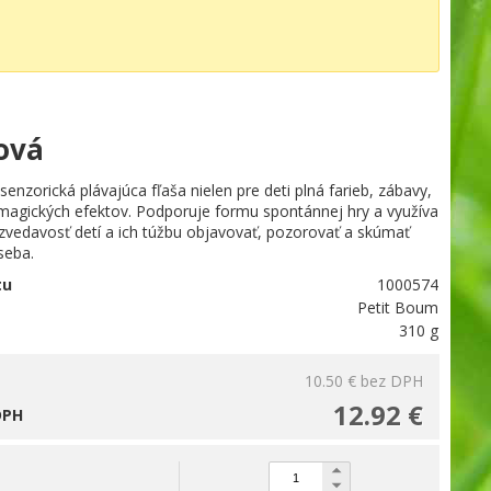
lová
nzorická plávajúca fľaša nielen pre deti plná farieb, zábavy,
 magických efektov. Podporuje formu spontánnej hry a využíva
zvedavosť detí a ich túžbu objavovať, pozorovať a skúmať
seba.
tu
1000574
Petit Boum
310 g
10.50 €
bez DPH
12.92 €
DPH