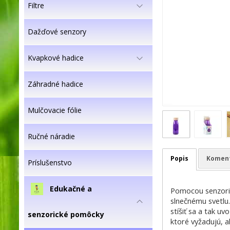
Filtre
Dažďové senzory
Kvapkové hadice
Záhradné hadice
Mulčovacie fólie
Ručné náradie
Popis
Komen
Príslušenstvo
Edukačné a
Pomocou senzorick
slnečnému svetlu.
stíšiť sa a tak u
senzorické pomôcky
ktoré vyžadujú, 