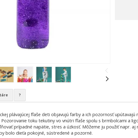
táre
?
ej plávajúcej fľaše deti objavujú farby a ich pozornosť upútavajú 
 Pozorovanie toku tekutiny vo vnútri fľaše spolu s brmbolcami a li
voľňovať prípadné napätie, stres a úzkosť. Môžeme ju použiť napr. aj 
aby bolo dieťa pokojné, sústredené a pozorné.