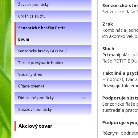
Žuvacie pomôcky
Senzorická sti
Senzorické fľaše
Chrániče sluchu
Zrak
Senzorické hračky Petit
Kombinácia jednot
ich akomkoľvek p
Boum
Sluch
Senzorické hračky GLO PALS
Pri manipulácii s
fľaše PETIT BOUM
Tekuté presýpacie hodiny
Taktilné a psy
Vizuálny stres
Hmotnosť, tvar a 
Rozvíjajú tak jem
Čítacie okienka
Podporuje súst
Didaktické pomôcky
Senzorické fľaše 
sústrediť a pracov
Záťažové pomôcky
Podporuje vývoj
Akciový tovar
Rôznymi podnetmi 