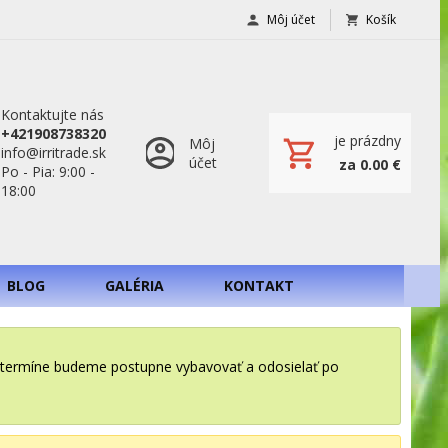
Môj účet
Košík
Kontaktujte nás
+421908738320
je prázdny
Môj
info@irritrade.sk
účet
za 0.00 €
Po - Pia: 9:00 -
18:00
BLOG
GALÉRIA
KONTAKT
o termíne budeme postupne vybavovať a odosielať po