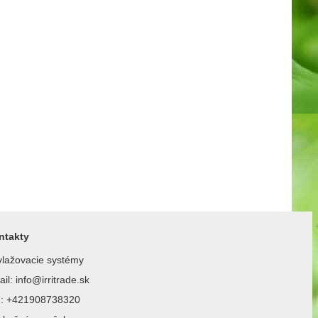
ntakty
lažovacie systémy
il: info@irritrade.sk
l.: +421908738320