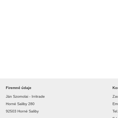
Firemné údaje
Ko
Ján Szomolai - Irritrade
Zav
Horné Saliby 280
Ema
92503 Horné Saliby
Te