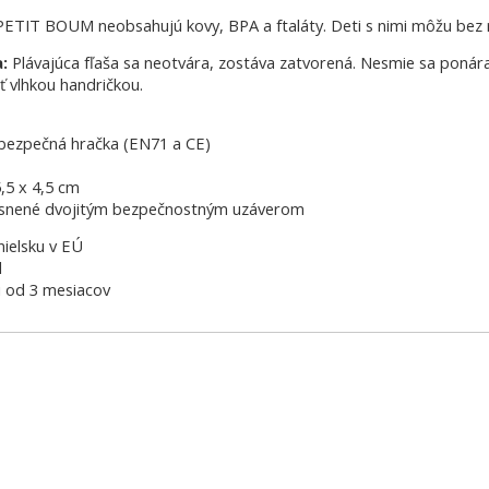
PETIT BOUM neobsahujú kovy, BPA a ftaláty. Deti s nimi môžu bez ri
a:
Plávajúca fľaša sa neotvára, zostáva zatvorená. Nesmie sa ponár
ť vlhkou handričkou.
a bezpečná hračka (EN71 a CE)
5,5 x 4,5 cm
tesnené dvojitým bezpečnostným uzáverom
nielsku v EÚ
l
i od 3 mesiacov