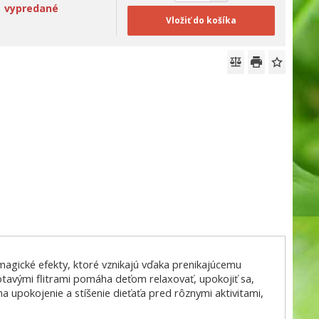
vypredané
Vložiť do košíka
magické efekty, ktoré vznikajú vďaka prenikajúcemu
gotavými flitrami pomáha deťom relaxovať, upokojiť sa,
na upokojenie a stíšenie dieťaťa pred rôznymi aktivitami,