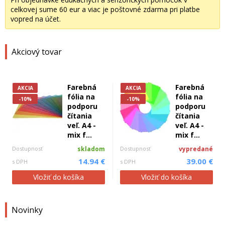
celkovej sume 60 eur a viac je poštovné zdarma pri platbe
vopred na účet.
Akciový tovar
Farebná
Farebná
AKCIA
AKCIA
fólia na
fólia na
-10%
-10%
podporu
podporu
čítania
čítania
veľ. A4 -
veľ. A4 -
mix f...
mix f...
Dostupnosť
skladom
Dostupnosť
vypredané
14.94 €
39.00 €
s DPH
s DPH
Vložiť do košíka
Vložiť do košíka
Novinky