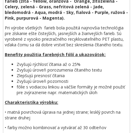
farieb (žltá - Yellow, oranžová - Orange, žltozelená -
Celery, zelená - Grass, nefritová zelená - Jade,
bledomodrá - Aqua, modrá - Sky, fialová - Purple, ružová -
Pink, purpurová - Magenta).
Pri výrobe všetkých farieb bola použitá najnovšia technológia
pre získanie ešte čistejších, jasnejších a žiarivejších farieb. Sú
vyrobené z vysoko priezračného recyklovateľného PET plastu,
vďaka čomu sa dá dobre vrstviť bez skreslenia čítaného textu.
Benefity použitia farebných fólií a ukazovátok:
Zvyšujú rýchlosť čítania až o 25%
Zvyšujú úroveň porozumenia čítaného textu
Zlepšujú presnosť čítania
Zvyšujú úroveň pozornosti
fólie s vodiacou linkou a väčšie formáty je možné použiť
pre zvýraznenie napr. matematických úloh
Charakteristika výrobku:
• matná povrchová úprava na jednej strane; lesklý povrch na
strane druhej
• farby možno kombinovať a vytvárať až 30 odtieňov