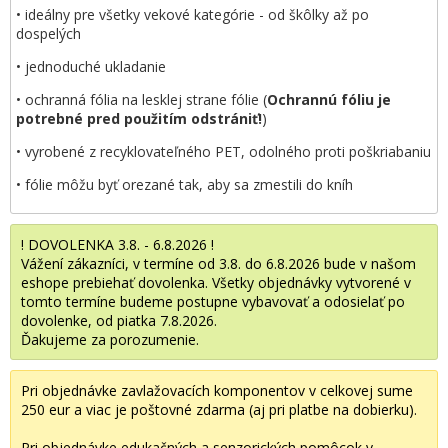
• ideálny pre všetky vekové kategórie - od škôlky až po
dospelých
• jednoduché ukladanie
• ochranná fólia na lesklej strane fólie (
Ochrannú fóliu je
potrebné pred použitím odstrániť!
)
• vyrobené z recyklovateľného PET, odolného proti poškriabaniu
• fólie môžu byť orezané tak, aby sa zmestili do kníh
! DOVOLENKA 3.8. - 6.8.2026 !
Vážení zákazníci, v termíne od 3.8. do 6.8.2026 bude v našom
eshope prebiehať dovolenka. Všetky objednávky vytvorené v
tomto termíne budeme postupne vybavovať a odosielať po
dovolenke, od piatka 7.8.2026.
Ďakujeme za porozumenie.
Pri objednávke zavlažovacích komponentov v celkovej sume
250 eur a viac je poštovné zdarma (aj pri platbe na dobierku).
Pri objednávke edukačných a senzorických pomôcok v