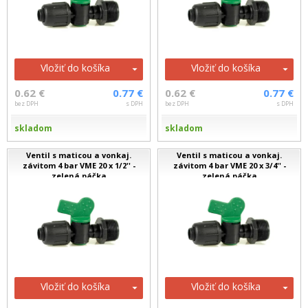
Vložiť do košíka
Vložiť do košíka
0.62 €
0.77 €
0.62 €
0.77 €
bez DPH
s DPH
bez DPH
s DPH
skladom
skladom
Ventil s maticou a vonkaj.
Ventil s maticou a vonkaj.
závitom 4 bar VME 20 x 1/2'' -
závitom 4 bar VME 20 x 3/4'' -
zelená páčka
zelená páčka
Vložiť do košíka
Vložiť do košíka