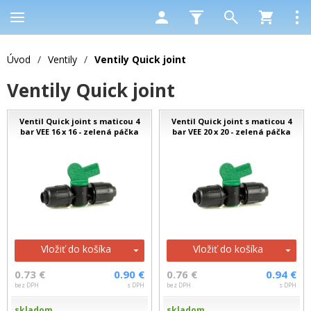
Úvod
/
Ventily
/
Ventily Quick joint
Ventily Quick joint
Ventil Quick joint s maticou 4
Ventil Quick joint s maticou 4
bar VEE 16 x 16 - zelená páčka
bar VEE 20 x 20 - zelená páčka
Vložiť do košíka
Vložiť do košíka
0.73 €
0.90 €
0.76 €
0.94 €
bez DPH
s DPH
bez DPH
s DPH
skladom
skladom