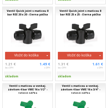
Ventil Quick joint s maticou 8
Ventil Quick joint s maticou 8
bar REE 20 x 20 - čierna páčka
bar REE 25 x 25 - čierna páčka
Vložiť do košíka
Vložiť do košíka
1.21 €
1.49 €
1.31 €
1.61 €
bez DPH
s DPH
bez DPH
s DPH
skladom
skladom
Ventil s maticou a vonkaj.
Ventil s maticou a vonkaj.
závitom 4 bar VME 16 x 1/2'' -
závitom 4 bar VME 16 x 3/4'' -
zelená páčka
zelená páčka