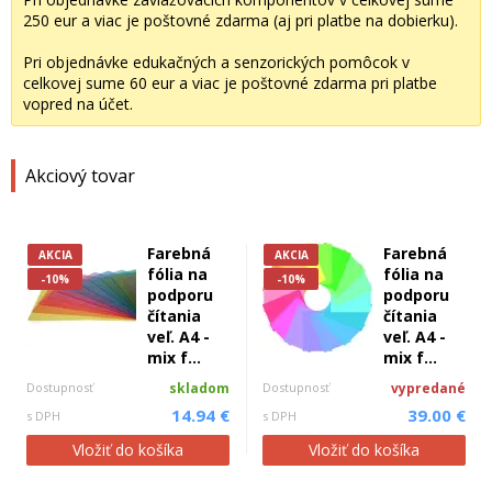
250 eur a viac je poštovné zdarma (aj pri platbe na dobierku).
Pri objednávke edukačných a senzorických pomôcok v
celkovej sume 60 eur a viac je poštovné zdarma pri platbe
vopred na účet.
Akciový tovar
Farebná
Farebná
AKCIA
AKCIA
fólia na
fólia na
-10%
-10%
podporu
podporu
čítania
čítania
veľ. A4 -
veľ. A4 -
mix f...
mix f...
Dostupnosť
skladom
Dostupnosť
vypredané
14.94 €
39.00 €
s DPH
s DPH
Vložiť do košíka
Vložiť do košíka