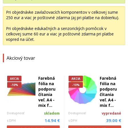
Pri objednávke zavlažovacích komponentov v celkovej sume
250 eur a viac je poštovné zdarma (aj pri platbe na dobierku).
Pri objednávke edukačných a senzorických pomôcok v
celkovej sume 60 eur a viac je poštovné zdarma pri platbe
vopred na účet.
Akciový tovar
Farebná
Farebná
AKCIA
AKCIA
fólia na
fólia na
-10%
-10%
podporu
podporu
čítania
čítania
veľ. A4 -
veľ. A4 -
mix f...
mix f...
Dostupnosť
skladom
Dostupnosť
vypredané
14.94 €
39.00 €
s DPH
s DPH