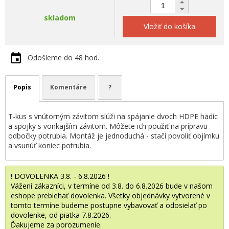
skladom
Vložiť do košíka
Odošleme do 48 hod.
Popis
Komentáre
?
T-kus s vnútorným závitom slúži na spájanie dvoch HDPE hadíc
a spojky s vonkajším závitom. Môžete ich použiť na prípravu
odbočky potrubia. Montáž je jednoduchá - stačí povoliť objímku
a vsunúť koniec potrubia.
! DOVOLENKA 3.8. - 6.8.2026 !
Vážení zákazníci, v termíne od 3.8. do 6.8.2026 bude v našom
eshope prebiehať dovolenka. Všetky objednávky vytvorené v
tomto termíne budeme postupne vybavovať a odosielať po
dovolenke, od piatka 7.8.2026.
Ďakujeme za porozumenie.