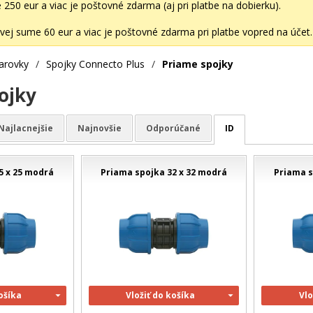
50 eur a viac je poštovné zdarma (aj pri platbe na dobierku).
ej sume 60 eur a viac je poštovné zdarma pri platbe vopred na účet.
varovky
/
Spojky Connecto Plus
/
Priame spojky
ojky
Najlacnejšie
Najnovšie
Odporúčané
ID
5 x 25 modrá
Priama spojka 32 x 32 modrá
Priama s
košíka
Vložiť do košíka
Vlo