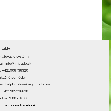
ntakty
lažovacie systémy
il: info@irritrade.sk
l.: +421908738320
ukačné pomôcky
il: helpkid.slovakia@gmail.com
l.: +421905236630
- Pia: 9:00 - 18:00
dujte nás na Facebooku