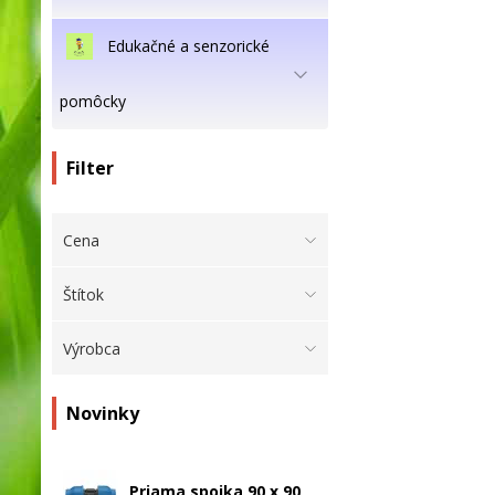
Edukačné a senzorické
pomôcky
Filter
Cena
Štítok
Výrobca
Novinky
Priama spojka 90 x 90