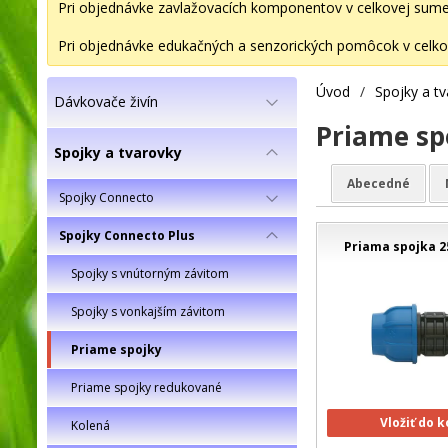
Pri objednávke zavlažovacích komponentov v celkovej sume 2
Pri objednávke edukačných a senzorických pomôcok v celkov
Úvod
/
Spojky a t
Dávkovače živín
Priame sp
Spojky a tvarovky
Abecedné
Spojky Connecto
Spojky Connecto Plus
Priama spojka 2
Spojky s vnútorným závitom
Spojky s vonkajším závitom
Priame spojky
Priame spojky redukované
Vložiť do 
Kolená