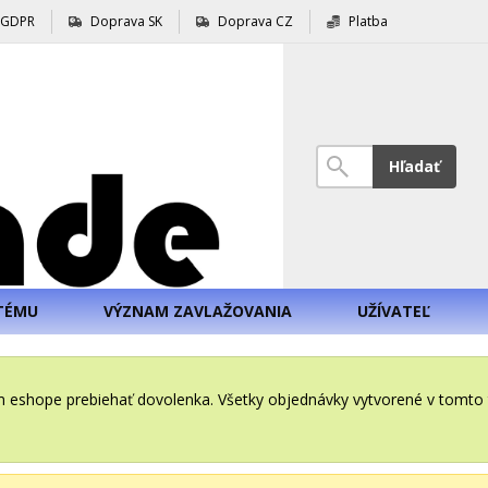
GDPR
Doprava SK
Doprava CZ
Platba
Hľadať
TÉMU
VÝZNAM ZAVLAŽOVANIA
UŽÍVATEĽ
šom eshope prebiehať dovolenka. Všetky objednávky vytvorené v tomt