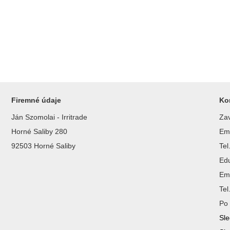
Firemné údaje
Ko
Ján Szomolai - Irritrade
Zav
Horné Saliby 280
Ema
92503 Horné Saliby
Te
Ed
Ema
Te
Po 
Sle