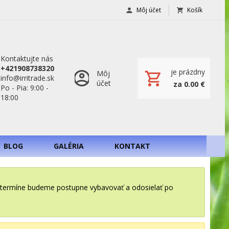
Môj účet
Košík
Kontaktujte nás
+421908738320
je prázdny
Môj
info@irritrade.sk
účet
za 0.00 €
Po - Pia: 9:00 -
18:00
BLOG
GALÉRIA
KONTAKT
o termíne budeme postupne vybavovať a odosielať po