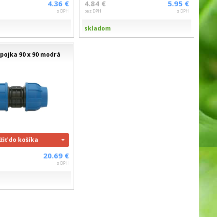
4.36 €
4.84 €
5.95 €
s DPH
bez DPH
s DPH
skladom
pojka 90 x 90 modrá
žiť do košíka
20.69 €
s DPH