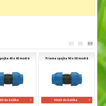
pojka 40 x 40 modrá
Priama spojka 50 x 50 modrá
žiť do košíka
Vložiť do košíka