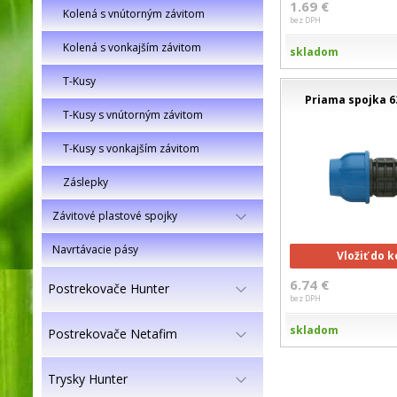
1.69 €
Kolená s vnútorným závitom
bez DPH
Kolená s vonkajším závitom
skladom
T-Kusy
Priama spojka 6
T-Kusy s vnútorným závitom
T-Kusy s vonkajším závitom
Záslepky
Závitové plastové spojky
Navrtávacie pásy
Vložiť do 
6.74 €
Postrekovače Hunter
bez DPH
skladom
Postrekovače Netafim
Trysky Hunter