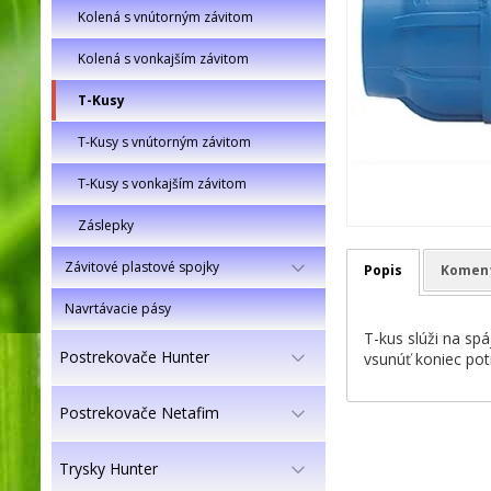
Kolená s vnútorným závitom
Kolená s vonkajším závitom
T-Kusy
T-Kusy s vnútorným závitom
T-Kusy s vonkajším závitom
Záslepky
Závitové plastové spojky
Popis
Komen
Navrtávacie pásy
T-kus slúži na sp
Postrekovače Hunter
vsunúť koniec pot
Postrekovače Netafim
Trysky Hunter