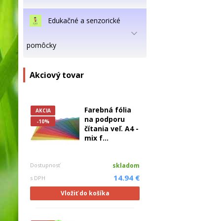
Edukačné a senzorické
pomôcky
Akciový tovar
Farebná fólia
AKCIA
na podporu
-10%
čítania veľ. A4 -
mix f...
Dostupnosť
skladom
14.94 €
s DPH
Vložiť do košíka