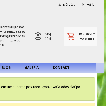
Môj účet
Košík
Kontaktujte nás
+421908738320
je prázdny
Môj
info@irritrade.sk
účet
za 0.00 €
Po - Pia: 9:00 -
18:00
BLOG
GALÉRIA
KONTAKT
o termíne budeme postupne vybavovať a odosielať po