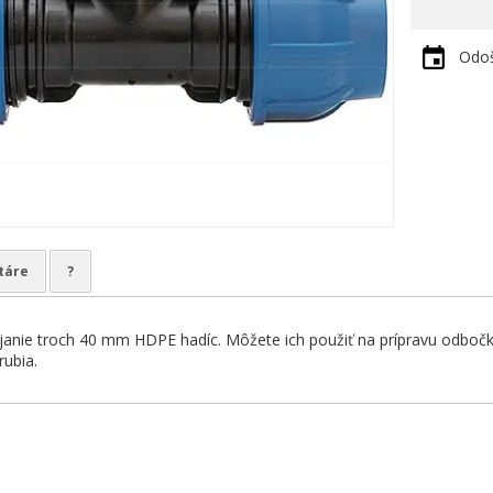
Odoš
táre
?
ájanie troch 40 mm HDPE hadíc. Môžete ich použiť na prípravu odbočky
rubia.