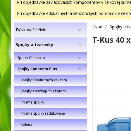
Pri objednávke zavlažovacích komponentov v celkovej sume 2
Pri objednávke edukačných a senzorických pomôcok v celkov
Úvod
/
Spojky a t
Dávkovače živín
T-Kus 40 
Spojky a tvarovky
Spojky Connecto
Spojky Connecto Plus
Spojky s vnútorným závitom
Spojky s vonkajším závitom
Priame spojky
Priame spojky redukované
Kolená