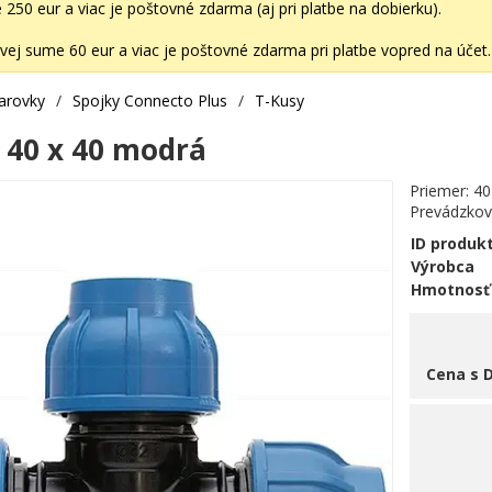
50 eur a viac je poštovné zdarma (aj pri platbe na dobierku).
ej sume 60 eur a viac je poštovné zdarma pri platbe vopred na účet.
varovky
/
Spojky Connecto Plus
/
T-Kusy
x 40 x 40 modrá
Priemer: 4
Prevádzkový
ID produk
Výrobca
Hmotnosť
Cena s 