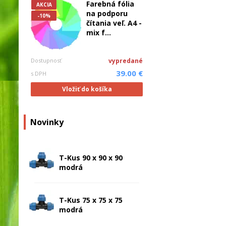
Farebná fólia
AKCIA
na podporu
-10%
čítania veľ. A4 -
mix f...
Dostupnosť
vypredané
39.00 €
s DPH
Vložiť do košíka
Novinky
T-Kus 90 x 90 x 90
modrá
T-Kus 75 x 75 x 75
modrá