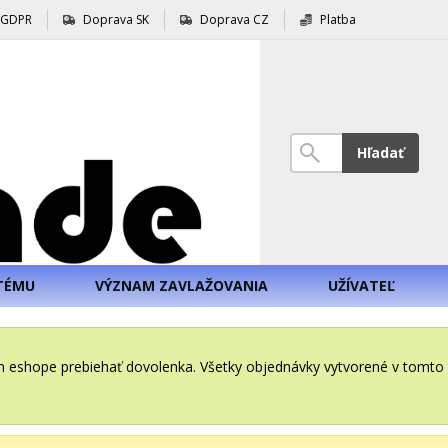
GDPR
Doprava SK
Doprava CZ
Platba
Hľadať
TÉMU
VÝZNAM ZAVLAŽOVANIA
UŽÍVATEĽ
šom eshope prebiehať dovolenka. Všetky objednávky vytvorené v tomt