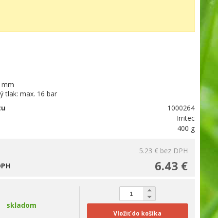
0 mm
 tlak: max. 16 bar
tu
1000264
Irritec
400 g
5.23 €
bez DPH
6.43 €
DPH
skladom
Vložiť do košíka