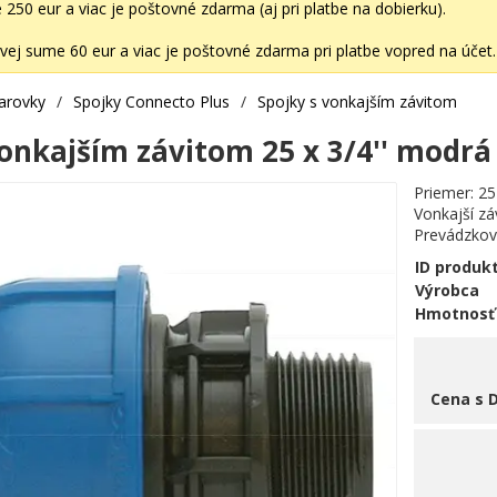
50 eur a viac je poštovné zdarma (aj pri platbe na dobierku).
ej sume 60 eur a viac je poštovné zdarma pri platbe vopred na účet.
varovky
/
Spojky Connecto Plus
/
Spojky s vonkajším závitom
vonkajším závitom 25 x 3/4'' modrá
Priemer: 2
Vonkajší záv
Prevádzkový
ID produk
Výrobca
Hmotnosť
Cena s 