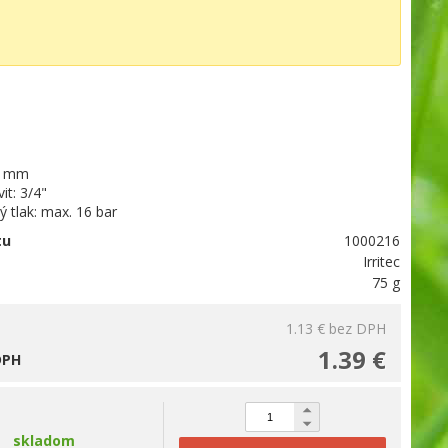
5 mm
it: 3/4"
 tlak: max. 16 bar
tu
1000216
Irritec
75 g
1.13 €
bez DPH
1.39 €
DPH
skladom