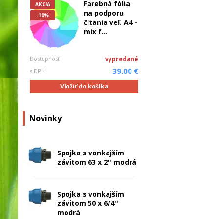
Farebná fólia
AKCIA
na podporu
-10%
čítania veľ. A4 -
mix f...
Dostupnosť
vypredané
39.00 €
s DPH
Vložiť do košíka
Novinky
Spojka s vonkajším
závitom 63 x 2'' modrá
Spojka s vonkajším
závitom 50 x 6/4''
modrá