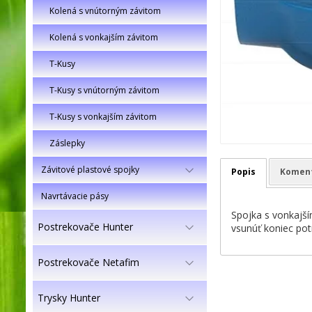
Kolená s vnútorným závitom
Kolená s vonkajším závitom
T-Kusy
T-Kusy s vnútorným závitom
T-Kusy s vonkajším závitom
Záslepky
Závitové plastové spojky
Popis
Komen
Navrtávacie pásy
Spojka s vonkajší
Postrekovače Hunter
vsunúť koniec pot
Postrekovače Netafim
Trysky Hunter