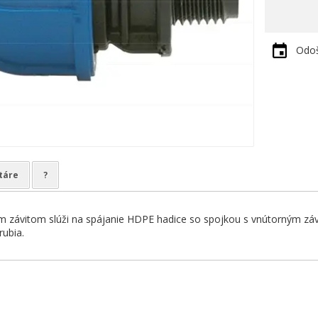
Odoš
táre
?
m závitom slúži na spájanie HDPE hadice so spojkou s vnútorným záv
rubia.