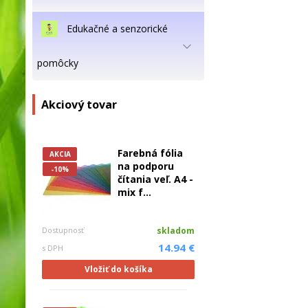
Edukačné a senzorické
pomôcky
Akciový tovar
Farebná fólia
AKCIA
na podporu
-10%
čítania veľ. A4 -
mix f...
Dostupnosť
skladom
14.94 €
s DPH
Vložiť do košíka