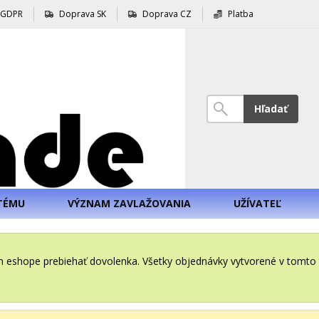
GDPR
Doprava SK
Doprava CZ
Platba
Hľadať
TÉMU
VÝZNAM ZAVLAŽOVANIA
UŽÍVATEĽ
šom eshope prebiehať dovolenka. Všetky objednávky vytvorené v tomt