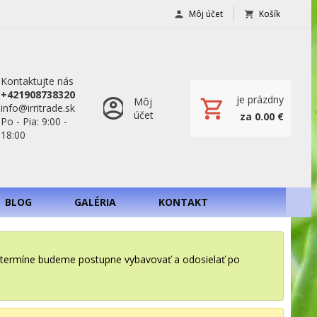
Môj účet
Košík
Kontaktujte nás
+421908738320
je prázdny
Môj
info@irritrade.sk
účet
za 0.00 €
Po - Pia: 9:00 -
18:00
BLOG
GALÉRIA
KONTAKT
o termíne budeme postupne vybavovať a odosielať po