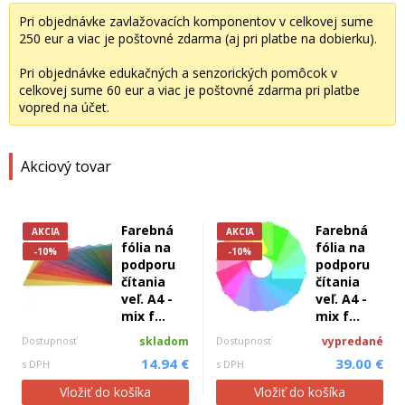
Pri objednávke zavlažovacích komponentov v celkovej sume
250 eur a viac je poštovné zdarma (aj pri platbe na dobierku).
Pri objednávke edukačných a senzorických pomôcok v
celkovej sume 60 eur a viac je poštovné zdarma pri platbe
vopred na účet.
Akciový tovar
Farebná
Farebná
AKCIA
AKCIA
fólia na
fólia na
-10%
-10%
podporu
podporu
čítania
čítania
veľ. A4 -
veľ. A4 -
mix f...
mix f...
Dostupnosť
skladom
Dostupnosť
vypredané
14.94 €
39.00 €
s DPH
s DPH
Vložiť do košíka
Vložiť do košíka