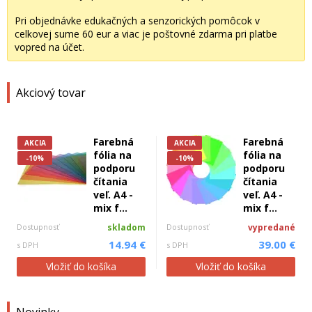
Pri objednávke edukačných a senzorických pomôcok v
celkovej sume 60 eur a viac je poštovné zdarma pri platbe
vopred na účet.
Akciový tovar
Farebná
Farebná
AKCIA
AKCIA
fólia na
fólia na
-10%
-10%
podporu
podporu
čítania
čítania
veľ. A4 -
veľ. A4 -
mix f...
mix f...
Dostupnosť
skladom
Dostupnosť
vypredané
14.94 €
39.00 €
s DPH
s DPH
Vložiť do košíka
Vložiť do košíka