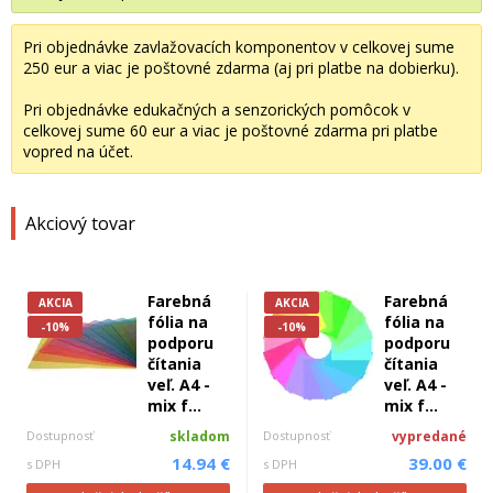
Pri objednávke zavlažovacích komponentov v celkovej sume
250 eur a viac je poštovné zdarma (aj pri platbe na dobierku).
Pri objednávke edukačných a senzorických pomôcok v
celkovej sume 60 eur a viac je poštovné zdarma pri platbe
vopred na účet.
Akciový tovar
Farebná
Farebná
AKCIA
AKCIA
fólia na
fólia na
-10%
-10%
podporu
podporu
čítania
čítania
veľ. A4 -
veľ. A4 -
mix f...
mix f...
Dostupnosť
skladom
Dostupnosť
vypredané
14.94 €
39.00 €
s DPH
s DPH