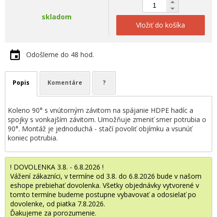
skladom
Vložiť do košíka
Odošleme do 48 hod.
Popis
Komentáre
?
Koleno 90° s vnútorným závitom na spájanie HDPE hadíc a
spojky s vonkajším závitom. Umožňuje zmeniť smer potrubia o
90°. Montáž je jednoduchá - stačí povoliť objímku a vsunúť
koniec potrubia.
! DOVOLENKA 3.8. - 6.8.2026 !
Vážení zákazníci, v termíne od 3.8. do 6.8.2026 bude v našom
eshope prebiehať dovolenka. Všetky objednávky vytvorené v
tomto termíne budeme postupne vybavovať a odosielať po
dovolenke, od piatka 7.8.2026.
Ďakujeme za porozumenie.