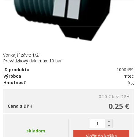
Vonkajší závit: 1/2"
Prevádzkový tlak: max. 10 bar
ID produktu
1000439
Výrobca
Irritec
Hmotnosť
6 g
0.20 €
bez DPH
0.25 €
Cena s DPH
skladom
Vložiť do košíka