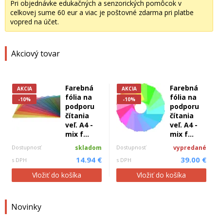
Pri objednávke edukačných a senzorických pomôcok v
celkovej sume 60 eur a viac je poštovné zdarma pri platbe
vopred na účet.
Akciový tovar
Farebná
Farebná
AKCIA
AKCIA
fólia na
fólia na
-10%
-10%
podporu
podporu
čítania
čítania
veľ. A4 -
veľ. A4 -
mix f...
mix f...
Dostupnosť
skladom
Dostupnosť
vypredané
14.94 €
39.00 €
s DPH
s DPH
Vložiť do košíka
Vložiť do košíka
Novinky