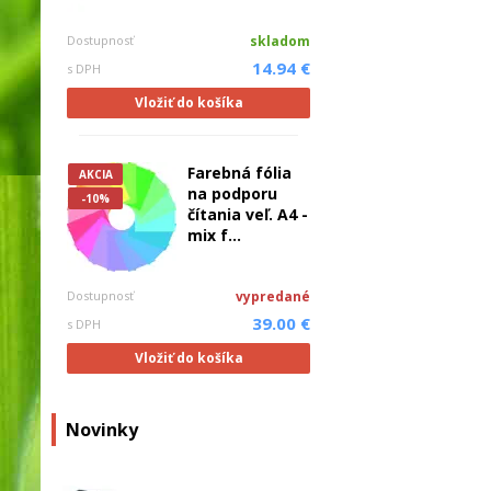
Dostupnosť
skladom
14.94 €
s DPH
Vložiť do košíka
Farebná fólia
AKCIA
na podporu
-10%
čítania veľ. A4 -
mix f...
Dostupnosť
vypredané
39.00 €
s DPH
Vložiť do košíka
Novinky