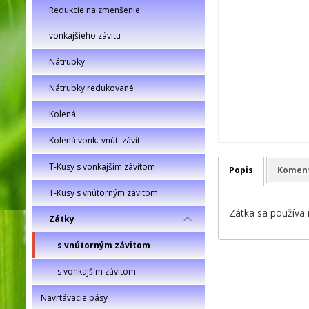
Redukcie na zmenšenie
vonkajšieho závitu
Nátrubky
Nátrubky redukované
Kolená
Kolená vonk.-vnút. závit
T-Kusy s vonkajším závitom
Popis
Komen
T-Kusy s vnútorným závitom
Zátka sa používa 
Zátky
s vnútorným závitom
s vonkajším závitom
Navrtávacie pásy