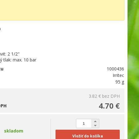
m
vit: 2 1/2"
 tlak: max. 10 bar
tu
1000436
Irritec
95 g
3.82 €
bez DPH
4.70 €
DPH
skladom
Vložiť do košíka