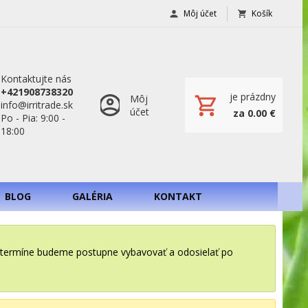
Môj účet
Košík
Kontaktujte nás
+421908738320
je prázdny
Môj
info@irritrade.sk
účet
za 0.00 €
Po - Pia: 9:00 -
18:00
BLOG
GALÉRIA
KONTAKT
o termíne budeme postupne vybavovať a odosielať po