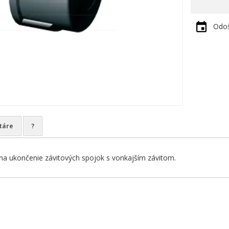
Odoš
táre
?
na ukončenie závitových spojok s vonkajším závitom.