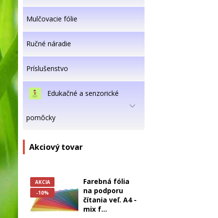
Mulčovacie fólie
Ručné náradie
Príslušenstvo
Edukačné a senzorické
pomôcky
Akciový tovar
Farebná fólia
AKCIA
na podporu
-10%
čítania veľ. A4 -
mix f...