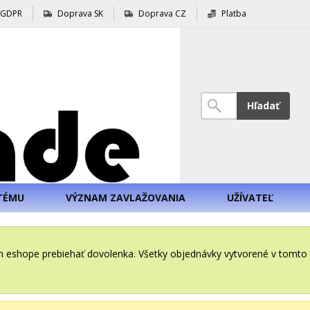
GDPR
Doprava SK
Doprava CZ
Platba
Hľadať
TÉMU
VÝZNAM ZAVLAŽOVANIA
UŽÍVATEĽ
šom eshope prebiehať dovolenka. Všetky objednávky vytvorené v tomt