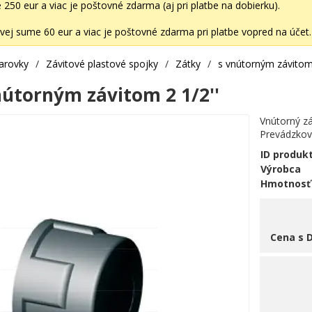
50 eur a viac je poštovné zdarma (aj pri platbe na dobierku).
ej sume 60 eur a viac je poštovné zdarma pri platbe vopred na účet.
varovky
/
Závitové plastové spojky
/
Zátky
/
s vnútorným závito
nútorným závitom 2 1/2''
Vnútorný zá
Prevádzkový
ID produk
Výrobca
Hmotnosť
Cena s 