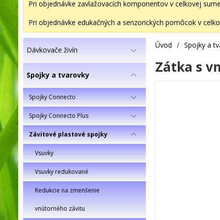
Pri objednávke zavlažovacích komponentov v celkovej sume 2
Pri objednávke edukačných a senzorických pomôcok v celkov
Úvod
/
Spojky a t
Dávkovače živín
Zátka s v
Spojky a tvarovky
Spojky Connecto
Spojky Connecto Plus
Závitové plastové spojky
Vsuvky
Vsuvky redukované
Redukcie na zmenšenie
vnútorného závitu