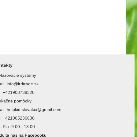
ntakty
lažovacie systémy
il: info@irritrade.sk
l.: +421908738320
ukačné pomôcky
il: helpkid.slovakia@gmail.com
l.: +421905236630
- Pia: 9:00 - 18:00
dujte nás na Facebooku