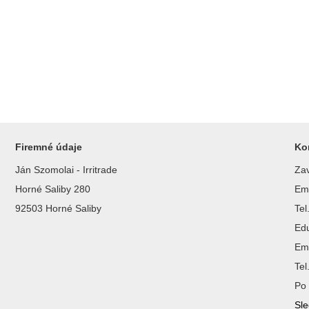
Firemné údaje
Ko
Ján Szomolai - Irritrade
Zav
Horné Saliby 280
Ema
92503 Horné Saliby
Te
Ed
Ema
Te
Po 
Sle