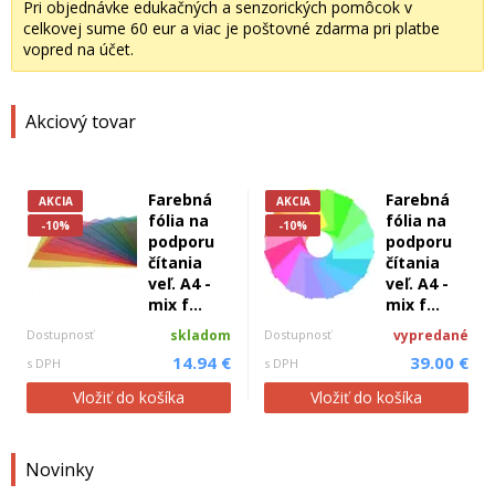
Pri objednávke edukačných a senzorických pomôcok v
celkovej sume 60 eur a viac je poštovné zdarma pri platbe
vopred na účet.
Akciový tovar
Farebná
Farebná
AKCIA
AKCIA
fólia na
fólia na
-10%
-10%
podporu
podporu
čítania
čítania
veľ. A4 -
veľ. A4 -
mix f...
mix f...
Dostupnosť
skladom
Dostupnosť
vypredané
14.94 €
39.00 €
s DPH
s DPH
Vložiť do košíka
Vložiť do košíka
Novinky