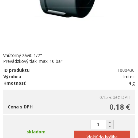
Vnútorný závit: 1/2"
Prevádzkový tlak: max. 10 bar
ID produktu
1000430
Výrobca
Irritec
Hmotnosť
4 g
0.15 €
bez DPH
0.18 €
Cena s DPH
skladom
Vložiť do košíka