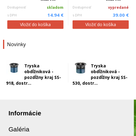
Dostupnosť
skladom
Dostupnosť
vypredané
14.94 €
39.00 €
s DPH
s DPH
Vložiť do košíka
Vložiť do košíka
Novinky
Tryska
Tryska
obdĺžniková -
obdĺžniková -
pozdĺžny kraj SS-
pozdĺžny kraj SS-
918, dostr...
530, dostr...
Informácie
Galéria