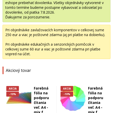
eshope prebiehať dovolenka. Všetky objednávky vytvorené v
tomto termíne budeme postupne vybavovať a odosielať po
dovolenke, od piatka 7.8.2026.
Ďakujeme za porozumenie.
Pri objednávke zavlažovacích komponentov v celkovej sume
250 eur a viac je poštovné zdarma (aj pri platbe na dobierku).
Pri objednávke edukačných a senzorických pomôcok v
celkovej sume 60 eur a viac je poštovné zdarma pri platbe
vopred na účet.
Akciový tovar
Farebná
Farebná
AKCIA
AKCIA
fólia na
fólia na
-10%
-10%
podporu
podporu
čítania
čítania
veľ. A4 -
veľ. A4 -
mix f...
mix f...