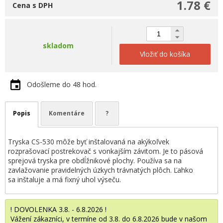
1.78 €
Cena s DPH
skladom
Vložiť do košíka
Odošleme do 48 hod.
Popis
Komentáre
?
Tryska CS-530 môže byť inštalovaná na akýkoľvek
rozprašovací postrekovač s vonkajším závitom. Je to pásová
sprejová tryska pre obdĺžnikové plochy. Používa sa na
zavlažovanie pravidelných úzkych trávnatých plôch. Ľahko
sa inštaluje a má fixný uhol výseču.
! DOVOLENKA 3.8. - 6.8.2026 !
Vážení zákazníci, v termíne od 3.8. do 6.8.2026 bude v našom