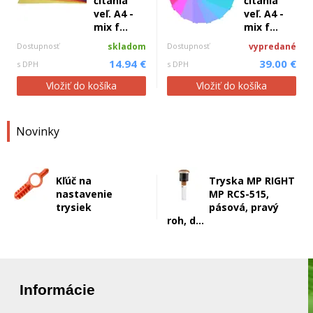
čítania
čítania
veľ. A4 -
veľ. A4 -
mix f...
mix f...
Dostupnosť
skladom
Dostupnosť
vypredané
14.94 €
39.00 €
s DPH
s DPH
Vložiť do košíka
Vložiť do košíka
Novinky
Kľúč na
Tryska MP RIGHT
nastavenie
MP RCS-515,
trysiek
pásová, pravý
roh, d...
Informácie