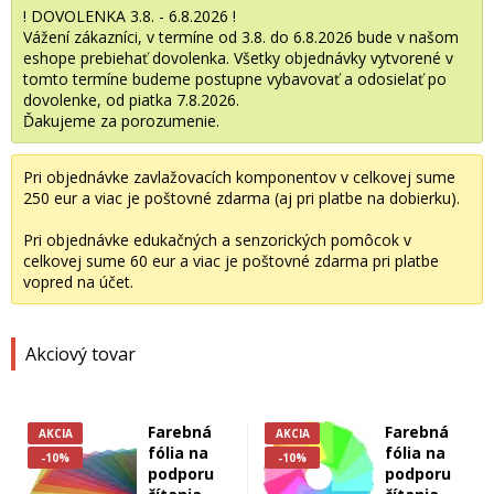
! DOVOLENKA 3.8. - 6.8.2026 !
Vážení zákazníci, v termíne od 3.8. do 6.8.2026 bude v našom
eshope prebiehať dovolenka. Všetky objednávky vytvorené v
tomto termíne budeme postupne vybavovať a odosielať po
dovolenke, od piatka 7.8.2026.
Ďakujeme za porozumenie.
Pri objednávke zavlažovacích komponentov v celkovej sume
250 eur a viac je poštovné zdarma (aj pri platbe na dobierku).
Pri objednávke edukačných a senzorických pomôcok v
celkovej sume 60 eur a viac je poštovné zdarma pri platbe
vopred na účet.
Akciový tovar
Farebná
Farebná
AKCIA
AKCIA
fólia na
fólia na
-10%
-10%
podporu
podporu