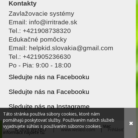
Kontakty
Zavlažovacie systémy
Email: info@irritrade.sk
Tel.: +421908738320
Edukačné pomôcky
Email: helpkid.slovakia@gmail.com
Tel.: +421905236630
Po - Pia: 9:00 - 18:00
Sledujte nás na Facebooku
Sledujte nás na Facebooku
Sledujte nás na Instagrame
Táto stránka používa súbory cookies, ktoré nám
pomáhajú poskytovať služby. Používaním našich služieb
✖
vyjadrujete súhlas s používaním súborov cookies.
Viac
© 2026 WEXBO |
www.wexbo.com
|
Prihlásiť
informácií nájdete tu.