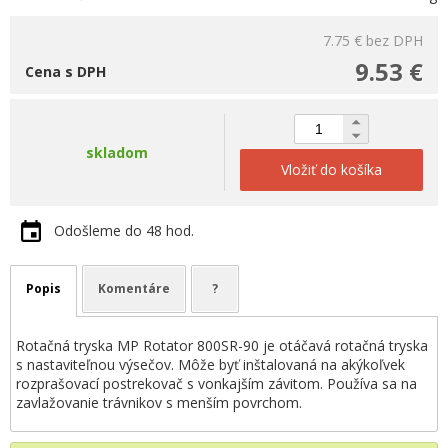
7.75 €
bez DPH
9.53 €
Cena s DPH
skladom
Vložiť do košíka
Odošleme do 48 hod.
Popis
Komentáre
?
Rotačná tryska MP Rotator 800SR-90 je otáčavá rotačná tryska
s nastaviteľnou výsečov. Môže byť inštalovaná na akýkoľvek
rozprašovací postrekovač s vonkajším závitom. Používa sa na
zavlažovanie trávnikov s menším povrchom.