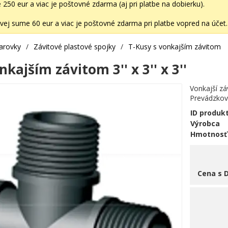
50 eur a viac je poštovné zdarma (aj pri platbe na dobierku).
ej sume 60 eur a viac je poštovné zdarma pri platbe vopred na účet.
varovky
/
Závitové plastové spojky
/
T-Kusy s vonkajším závitom
nkajším závitom 3'' x 3'' x 3''
Vonkajší závi
Prevádzkový
ID produk
Výrobca
Hmotnosť
Cena s 