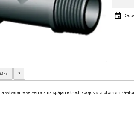
Odoš
táre
?
na vytváranie vetvenia a na spájanie troch spojok s vnútorným závito