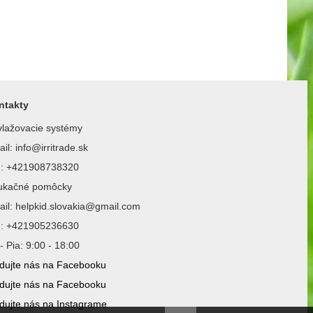
ntakty
lažovacie systémy
il: info@irritrade.sk
l.: +421908738320
ukačné pomôcky
il: helpkid.slovakia@gmail.com
l.: +421905236630
- Pia: 9:00 - 18:00
dujte nás na Facebooku
dujte nás na Facebooku
dujte nás na Instagrame