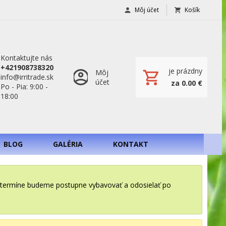
Môj účet
Košík
Kontaktujte nás
+421908738320
je prázdny
Môj
info@irritrade.sk
účet
za 0.00 €
Po - Pia: 9:00 -
18:00
BLOG
GALÉRIA
KONTAKT
o termíne budeme postupne vybavovať a odosielať po