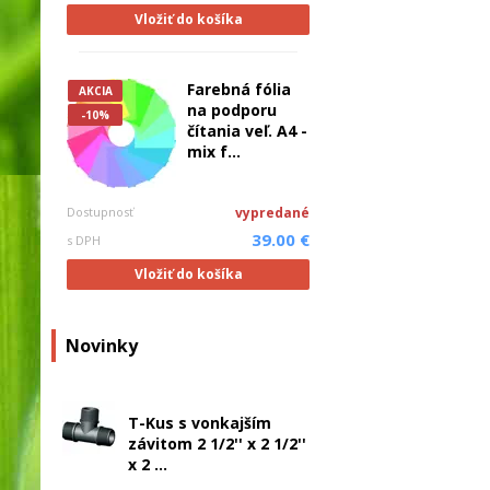
Vložiť do košíka
Farebná fólia
AKCIA
na podporu
-10%
čítania veľ. A4 -
mix f...
Dostupnosť
vypredané
39.00 €
s DPH
Vložiť do košíka
Novinky
T-Kus s vonkajším
závitom 2 1/2'' x 2 1/2''
x 2 ...