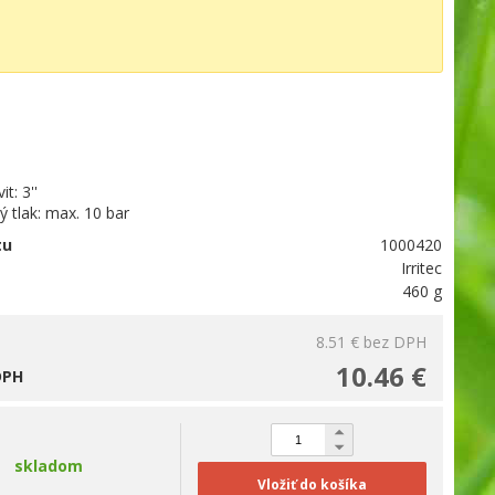
t: 3''
 tlak: max. 10 bar
tu
1000420
Irritec
460 g
8.51 €
bez DPH
10.46 €
DPH
skladom
Vložiť do košíka