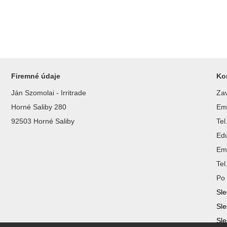
Firemné údaje
Ko
Ján Szomolai - Irritrade
Zav
Horné Saliby 280
Ema
92503 Horné Saliby
Te
Ed
Ema
Te
Po 
Sle
Sle
Sle