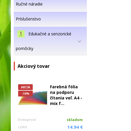
Ručné náradie
Príslušenstvo
Edukačné a senzorické
pomôcky
Akciový tovar
Farebná fólia
AKCIA
na podporu
-10%
čítania veľ. A4 -
mix f...
Dostupnosť
skladom
14.94 €
s DPH