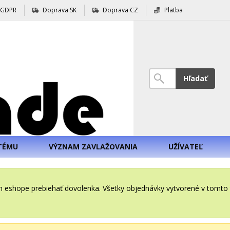
GDPR
Doprava SK
Doprava CZ
Platba
Hľadať
TÉMU
VÝZNAM ZAVLAŽOVANIA
UŽÍVATEĽ
šom eshope prebiehať dovolenka. Všetky objednávky vytvorené v tomt