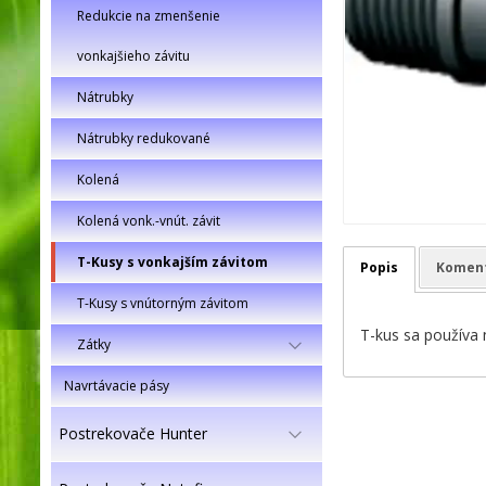
Redukcie na zmenšenie
vonkajšieho závitu
Nátrubky
Nátrubky redukované
Kolená
Kolená vonk.-vnút. závit
T-Kusy s vonkajším závitom
Popis
Komen
T-Kusy s vnútorným závitom
T-kus sa používa 
Zátky
Navrtávacie pásy
Postrekovače Hunter